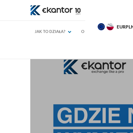
EURPLN
4,2752
4,3249
USDPL
JAK TO DZIAŁA?
O NAS
KURSY WAL
→
→
Strona główna
Blog finansowy
Kantor onlin