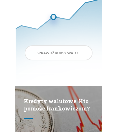
Aktualizacja za:
6
sek.
SPRAWDŹ KURSY WALUT
Kredyty walutowe. Kto
pomoże frankowiczom?