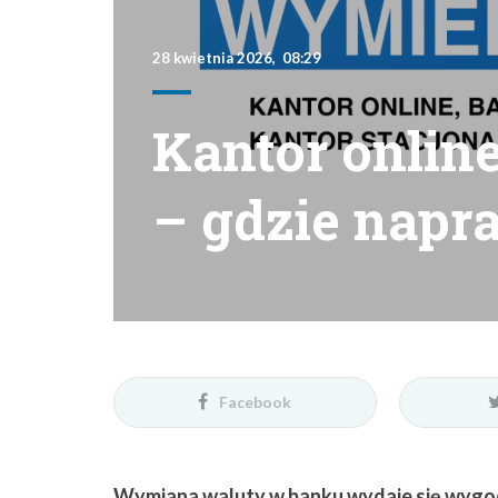
28 kwietnia 2026, 08:29
Kantor onlin
– gdzie napra
Facebook
Wymiana waluty w banku wydaje się wygodn