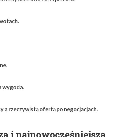
kwotach.
ne.
za wygoda.
y a rzeczywistą ofertą po negocjacjach.
za i najnowocześniejsza