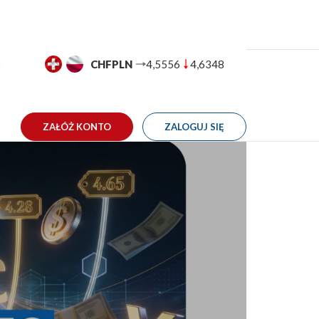
GBPPLN
4,9855
5,0507
TAKT
ZAŁÓŻ KONTO
ZALOGUJ SIĘ