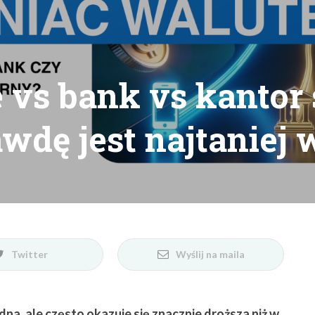
e vs bank vs kantor
wdę jest najtaniej 
Twitter
Wyślij na maila
a, ale często okazuje się znacznie droższa niż w