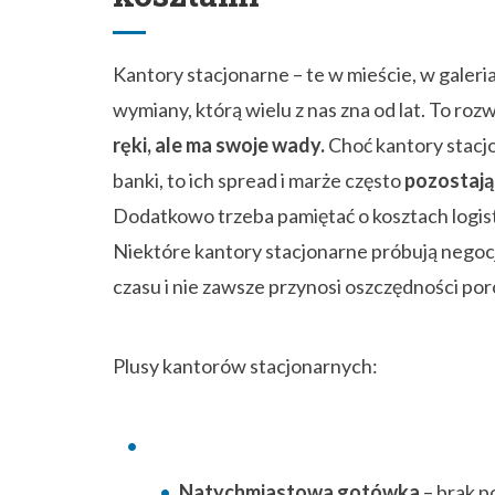
Kantory stacjonarne – te w mieście, w galeri
wymiany, którą wielu z nas zna od lat. To rozwi
ręki, ale ma swoje wady.
Choć kantory stacj
banki, to ich spread i marże często
pozostają
Dodatkowo trzeba pamiętać o kosztach logistyk
Niektóre kantory stacjonarne próbują negoc
czasu i nie zawsze przynosi oszczędności po
Plusy kantorów stacjonarnych:
Natychmiastowa gotówka
– brak p