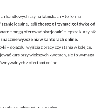
ach handlowych czy na lotniskach – to forma
ązanie idealne, jeśli
chcesz otrzymać gotówkę od
onarne mogą oferować okazjonalnie lepsze kursy niż
 znacznie wyższe niż w kantorach online.
i – dojazdu, wyjścia z pracy czy stania w kolejce.
jować kurs przy większych kwotach, ale to wymaga
równywalnych z ofertami online.
otrzeby oczekiwania na przelew.