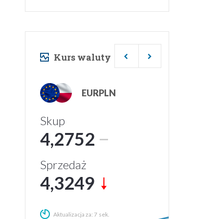
Kurs waluty
USDPLN
Skup
3,6906
Sprzedaż
3,7488