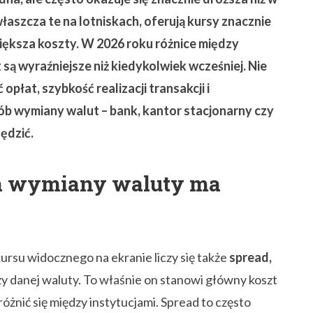
łaszcza te na lotniskach, oferują kursy znacznie
ększa koszty. W 2026 roku różnice między
ą wyraźniejsze niż kiedykolwiek wcześniej. Nie
 opłat, szybkość realizacji transakcji i
ób wymiany walut – bank, kantor stacjonarny czy
ędzić.
ca wymiany waluty ma
rsu widocznego na ekranie liczy się także
spread,
ży danej waluty. To właśnie on stanowi główny koszt
óżnić się między instytucjami. Spread to często