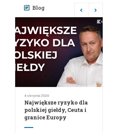
Blog
4 sierpnia 2026
Wakacje 2026: ile
naprawdę zapłacisz i jak
kurs waluty wpłynie na
Twój budżet urlopowy