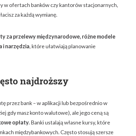
any w ofertach banków czy kantorów stacjonarnych,
płacisz za każdą wymianę.
ty za przelewy międzynarodowe, różne modele
a i narzędzia
, które ułatwiają planowanie
ęsto najdroższy
utę przez bank – w aplikacji lub bezpośrednio w
iej gdy masz konto walutowe), ale jego ceną są
kowe opłaty.
Banki ustalają własne kursy, które
rynkach międzybankowych. Często stosują szersze