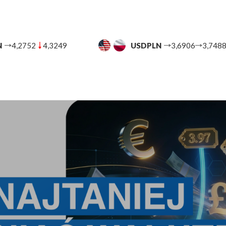
N
3,6906
3,7488
CHFPLN
4,5556
4,6348
UT
BANKI
BLOG FINANSOWY
POMOC
KON
e vs bank vs kantor stacjonarny – gdzie naprawdę jest najtaniej w 2026 roku?