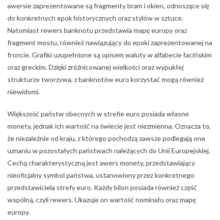
awersie zaprezentowane są fragmenty bram i okien, odnoszące się
do konkretnych epok historycznych oraz stylów w sztuce.
Natomiast rewers banknotu przedstawia mapę europy oraz
fragment mostu, również nawiązujący do epoki zaprezentowanej na
froncie. Grafiki uzupełnione są opisem waluty w alfabecie łacińskim
oraz greckim. Dzięki zróżnicowanej wielkości oraz wypukłej
strukturze tworzywa, z banknotów euro korzystać mogą również
niewidomi.
Większość państw obecnych w strefie euro posiada własne
monety, jednak ich wartość na świecie jest niezmienna. Oznacza to,
że niezależnie od kraju, z którego pochodzą zawsze podlegają one
uznaniu w pozostałych państwach należących do Unii Europejskiej.
Cechą charakterystyczną jest awers monety, przedstawiający
nieoficjalny symbol państwa, ustanowiony przez konkretnego
przedstawiciela strefy euro. Każdy bilon posiada również część
wspólną, czyli rewers. Ukazuje on wartość nominału oraz mapę
europy.