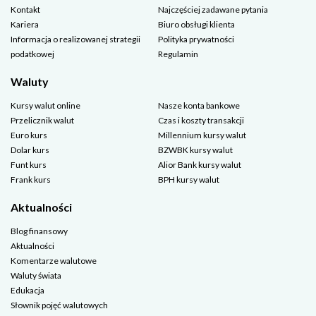
Kontakt
Najczęściej zadawane pytania
Kariera
Biuro obsługi klienta
Informacja o realizowanej strategii
Polityka prywatności
podatkowej
Regulamin
Waluty
Kursy walut online
Nasze konta bankowe
Przelicznik walut
Czas i koszty transakcji
Euro kurs
Millennium kursy walut
Dolar kurs
BZWBK kursy walut
Funt kurs
Alior Bank kursy walut
Frank kurs
BPH kursy walut
Aktualności
Blog finansowy
Aktualności
Komentarze walutowe
Waluty świata
Edukacja
Słownik pojęć walutowych