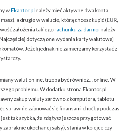
any w
Ekantor.pl
należy mieć aktywne dwa konta
masz), a drugie w walucie, którą chcesz kupić (EUR,
iwość założenia takiego
rachunku za darmo
, należy
Najczęściej dotyczą one wydania karty walutowej
komatów. Jeżeli jednak nie zamierzamy korzystać z
ystarczy.
ymiany walut online, trzeba być również… online. W
ększego problemu. W dodatku strona Ekantor.pl
prawny zakup waluty zarówno z komputera, tabletu
ęc sprawnie zajmować się finansami choćby podczas
 jest tak szybka, że zdążysz jeszcze przygotować
y zabraknie ukochanej salsy), stania w kolejce czy