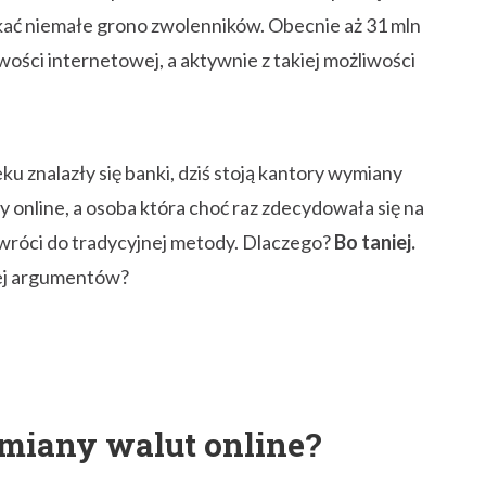
yskać niemałe grono zwolenników. Obecnie aż 31 mln
ści internetowej, a aktywnie z takiej możliwości
u znalazły się banki, dziś stoją kantory wymiany
y online, a osoba która choć raz zdecydowała się na
 wróci do tradycyjnej metody. Dlaczego?
Bo taniej.
ej argumentów?
ymiany walut online?