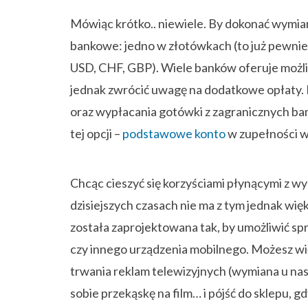
Mówiąc krótko.. niewiele. By dokonać wymi
bankowe: jedno w złotówkach (to już pewnie 
USD, CHF, GBP). Wiele banków oferuje możl
jednak zwrócić uwagę na dodatkowe opłaty. 
oraz wypłacania gotówki z zagranicznych ban
tej opcji –
podstawowe konto
w zupełności w
Chcąc cieszyć się korzyściami płynącymi z w
dzisiejszych czasach nie ma z tym jednak wi
została zaprojektowana tak, by umożliwić s
czy innego urządzenia mobilnego. Możesz wi
trwania reklam telewizyjnych (wymiana u nas
sobie przekąskę na film… i pójść do sklepu, gd