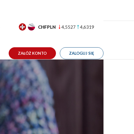
GBPPLN
4,9861
5,0513
TAKT
ZAŁÓŻ KONTO
ZALOGUJ SIĘ