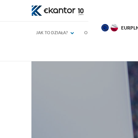
EURPLN
4,2745
4,3245
USDPL
JAK TO DZIAŁA?
O NAS
KURSY WAL
→
→
Strona główna
Blog finansowy
Ten pierwszy