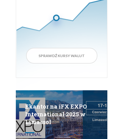
SPRAWDŹ KURSY WALUT
Ekantor na iFX EXPO
International 2025 w
Limassol