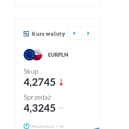
Kurs waluty
EURPLN
Skup
4,2745
Sprzedaż
4,3245
Aktualizacja za:
5
sek.