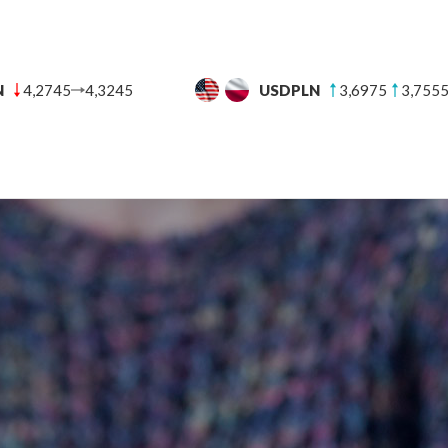
N
3,6975
3,7555
CHFPLN
4,5527
4,6319
UT
BANKI
BLOG FINANSOWY
POMOC
KON
 raz online – jak wymieniać waluty przez internet?