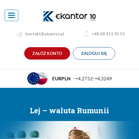
Toggle
navigation
kontakt@ekantor.pl
+48 68 411 45 55
ZAŁÓŻ KONTO
ZALOGUJ SIĘ
EURPLN
4,2752
4,3249
Lej – waluta Rumunii