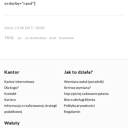
orderby=”rand”]
Data: 13.08.2017, 00:00
TAGI:
LEJ
LEJ RUMUŃSKI
RON
RUMUNIA
Kantor
Jak to działa?
Kantor internetowy
Wymiana walut (poradnik)
Dla kogo?
Ile trwa wymiana?
Kontakt
Najczęściej zadawane pytania
Kariera
Biuro obsługi klienta
Informacja o realizowanej strategii
Polityka prywatności
podatkowej
Regulamin
Waluty