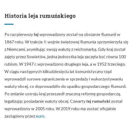
Historia leja rumuńskiego
Po raz pierwszy
lej
wprowadzony został na obszarze Rumunii w
1867 roku. W trakcie II wojnie światowej Rumunia sprzymierzyła się
z Niemcami, asymilując swoją walutę z reichsmarką. Gdy kraj został
zajęty przez Sowietów, jedna jednostka leja zaczęła być równa 100
rublom. W 1947 r. wprowadzono drugiego leja, a w 1952 trzeciego.
W ciągu następnych kilkudziesięciu lat komunistyczny rząd
wprowadził surowe ograniczenia w sprzedaży i wykorzystywaniu
waluty obcej, co doprowadziło do upadku gospodarczego Rumunii.
Po zmianie ustroju kraj przeszedł znaczną reformę gospodarczą,
legalizując posiadanie waluty obcej. Czwarty
lej rumuński
został
wprowadzony w 2005 roku. W 2019 roku ma zostać oficjalnie
zastąpiony przez
euro
.