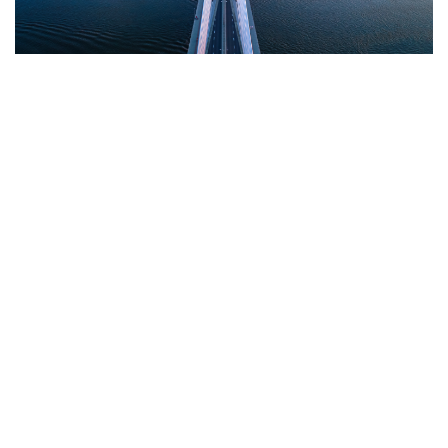
Tak, warto pracować jako programista w Polsce, ponieważ branża
IT dynamicznie się rozwija, oferując atrakcyjne zarobki oraz
różnorodne możliwości rozwoju. Oto przegląd zarobków na różnych
poziomach stanowisk:
Junior Developer
– początkujący programiści zarabiają średnio
od 8 000 do 11 320 PLN brutto miesięcznie, w zależności od
technologii i umowy.
Mid/Regular Developer
– programiści o średnim
doświadczeniu zarabiają od 13 000 do 19 000 PLN brutto
miesięcznie, w zależności od specjalizacji.
Senior Developer
– najbardziej doświadczeni programiści mogą
liczyć na zarobki sięgające od 20 000 do 26 000 PLN brutto
miesięcznie.