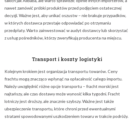
takich jak Alibaba, ale warto sprawdzić opinie innych importerów, a
nawet zamówić próbki produktów przed podjęciem ostatecznej
decyzji. Ważne jest, aby unikać oszustw – nie brakuje przypadków,
w których dostawca przestaje odpowiadać po otrzymaniu
przedpłaty. Warto zainwestować w audyt dostawcy lub skorzystać
z usług pośredników, którzy zweryfikują producenta na miejscu.
Transport i koszty logistyki
Kolejnym krokiem jest organizacja transportu towarów. Ceny
frachtu mogą znacząco wpłynąć na opłacalność całego importu.
Należy uwzględnić różne opcje transportu – fracht morski jest
najtańszy, ale czas dostawy może wynosić kilka tygodni. Fracht
lotniczy jest droższy, ale znacznie szybszy. Ważne jest także
ubezpieczenie transportu, które chroni przed ewentualnymi
stratami spowodowanymi uszkodzeniem towaru w trakcie podróży.