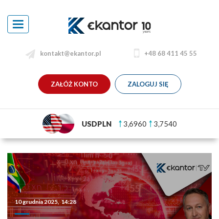
Toggle
navigation
kontakt@ekantor.pl
+48 68 411 45 55
ZAŁÓŻ KONTO
ZALOGUJ SIĘ
USDPLN
3,6960
3,7540
10 grudnia 2025, 14:28