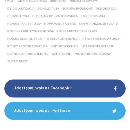
TAGI:
ANALIZA RYNKOWA
BRICS UNIT
BRUKSELA KRYZYS
DE-DOLARYZACJA
DONALD TUSK
EUROPA SRODKOWA
FED DECYZJA
GEOPOLITYKA
GLOBALNY PORZADEK SWIATA
KONIEC DOLARA
NOWA STRATEGIA USA
NOWA WALUTA BRICS
NOWY PORZADEK SWIATA
POLITYKA MIĘDZYNARODOWA
POLSKA BEZPIECZEŃSTWO
POLSKA GEOPOLITYKA
POWELL KONFERENCJA
RYNEK FINANSOWY 2026
STOPY PROCENTOWE USA
UNIT BLOCKCHAIN
USA EUROPA RELACJE
USA ROSJA POROZUMIENIE
WALUTA UNIT
WOJNA ROSJA UKRAINA
ZLOTO BRICS
Udostępnij wpis na Facebooku
Udostępnij wpis na Twitterze