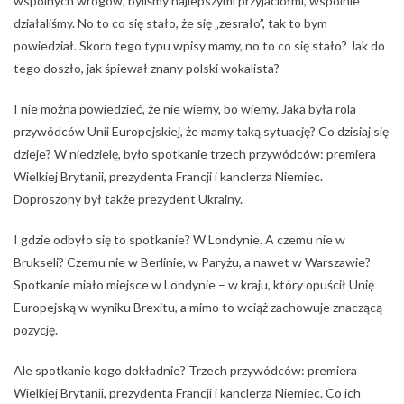
wspólnych wrogów, byliśmy najlepszymi przyjaciółmi, wspólnie
działaliśmy. No to co się stało, że się „zesrało”, tak to bym
powiedział. Skoro tego typu wpisy mamy, no to co się stało? Jak do
tego doszło, jak śpiewał znany polski wokalista?
I nie można powiedzieć, że nie wiemy, bo wiemy. Jaka była rola
przywódców Unii Europejskiej, że mamy taką sytuację? Co dzisiaj się
dzieje? W niedzielę, było spotkanie trzech przywódców: premiera
Wielkiej Brytanii, prezydenta Francji i kanclerza Niemiec.
Doproszony był także prezydent Ukrainy.
I gdzie odbyło się to spotkanie? W Londynie. A czemu nie w
Brukseli? Czemu nie w Berlinie, w Paryżu, a nawet w Warszawie?
Spotkanie miało miejsce w Londynie – w kraju, który opuścił Unię
Europejską w wyniku Brexitu, a mimo to wciąż zachowuje znaczącą
pozycję.
Ale spotkanie kogo dokładnie? Trzech przywódców: premiera
Wielkiej Brytanii, prezydenta Francji i kanclerza Niemiec. Co ich