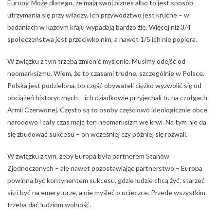
Europy. Może dlatego, że mają swój biznes albo to jest sposób
utrzymania się przy władzy. Ich przywództwo jest kruche – w
badaniach w każdym kraju wypadają bardzo źle. Więcej niż 3/4
społeczeństwa jest przeciwko nim, a nawet 1/5 ich nie popiera.
W związku z tym trzeba zmienić myślenie. Musimy odejść od
neomarksizmu. Wiem, że to czasami trudne, szczególnie w Polsce.
Polska jest podzielona, bo część obywateli ciężko wyzwolić się od
obciążeń historycznych – ich dziadkowie przyjechali tu na czołgach
Armii Czerwonej. Często są to osoby częściowo ideologicznie obce
narodowo i cały czas mają ten neomarksizm we krwi. Na tym nie da
się zbudować sukcesu – on wcześniej czy później się rozwali.
W związku z tym, żeby Europa była partnerem Stanów
Zjednoczonych – ale nawet pozostawiając partnerstwo – Europa
powinna być kontynentem sukcesu, gdzie ludzie chcą żyć, starzeć
się i być na emeryturze, a nie myśleć o ucieczce. Przede wszystkim
trzeba dać ludziom wolność.