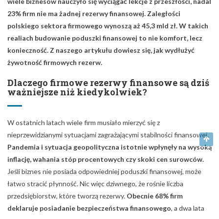
wiele biznesów nauczyło się wyciągać lekcje z przeszłości, nadal
23% firm nie ma żadnej rezerwy finansowej. Zaległości
polskiego sektora firmowego wynoszą aż 45,3 mld zł. W takich
realiach budowanie poduszki finansowej to nie komfort, lecz
konieczność. Z naszego artykułu dowiesz się, jak wydłużyć
żywotność firmowych rezerw.
Dlaczego firmowe rezerwy finansowe są dziś
ważniejsze niż kiedykolwiek?
W ostatnich latach wiele firm musiało mierzyć się z
nieprzewidzianymi sytuacjami zagrażającymi stabilności finansowej.
Pandemia i sytuacja geopolityczna istotnie wpłynęły na wysoką
inflację, wahania stóp procentowych czy skoki cen surowców.
Jeśli biznes nie posiada odpowiedniej poduszki finansowej, może
łatwo stracić płynność. Nic więc dziwnego, że rośnie liczba
przedsiębiorstw, które tworzą rezerwy.
Obecnie 68% firm
deklaruje posiadanie bezpieczeństwa finansowego
, a dwa lata