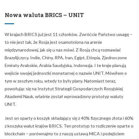
Nowa waluta BRICS – UNIT
W krajach BRICS już jest 11 członków. Zwróćcie Państwo uwagę –
to nie jest tak, że Rosja jest osamotniona na arenie
międzynarodowej, jak się u nas mówi. Z Rosją chcą rozmawiać
Brazylijczycy, Indie, Chiny, RPA, Iran, Egipt, Etiopia, Zjednoczone
Emiraty Arabskie, Arabia Saudyjska, Indonezja. I te kraje planują
wejście swojej jednostki monetarnej o nazwie UNIT. Mówiłem o
tym w zeszłym roku, wtedy to były plany. Natomiast teraz,
powołując się na Instytut Strategii Gospodarczych Rosyjskiej
Akademii Nauk, właśnie został wprowadzony prototyp waluty
UNIT.
Jest on oparty o koszyk składający się z 40% fizycznego złota i 60%
z koszyka walut krajów BRICS. Ten prototyp to rozliczenie oparte o
blockchain – porównajmy to z naszą ustawą MiCA i podejściem