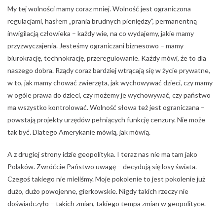
My tej wolności mamy coraz mniej. Wolność jest ograniczona
regulacjami, hasłem „prania brudnych pieniędzy”, permanentną
inwigilacją człowieka – każdy wie, na co wydajemy, jakie mamy
przyzwyczajenia. Jesteśmy ograniczani biznesowo – mamy
biurokrację, technokrację, przeregulowanie. Każdy mówi, że to dla
naszego dobra. Rządy coraz bardziej wtrącają się w życie prywatne,
w to, jak mamy chować zwierzęta, jak wychowywać dzieci, czy mamy
w ogóle prawa do dzieci, czy możemy je wychowywać, czy państwo
ma wszystko kontrolować. Wolność słowa też jest ograniczana –
powstają projekty urzędów pełniących funkcję cenzury. Nie może
tak być. Dlatego Amerykanie mówią, jak mówią.
A z drugiej strony idzie geopolityka. I teraz nas nie ma tam jako
Polaków. Zwróćcie Państwo uwagę – decydują się losy świata.
Czegoś takiego nie mieliśmy. Moje pokolenie to jest pokolenie już
dużo, dużo powojenne, gierkowskie. Nigdy takich rzeczy nie
doświadczyło – takich zmian, takiego tempa zmian w geopolityce.