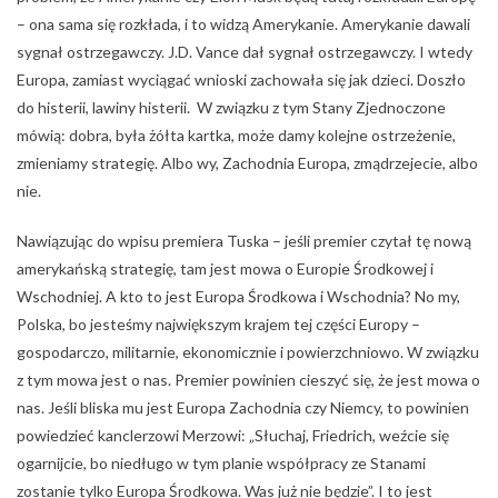
– ona sama się rozkłada, i to widzą Amerykanie. Amerykanie dawali
sygnał ostrzegawczy. J.D. Vance dał sygnał ostrzegawczy. I wtedy
Europa, zamiast wyciągać wnioski zachowała się jak dzieci. Doszło
do histerii, lawiny histerii. W związku z tym Stany Zjednoczone
mówią: dobra, była żółta kartka, może damy kolejne ostrzeżenie,
zmieniamy strategię. Albo wy, Zachodnia Europa, zmądrzejecie, albo
nie.
Nawiązując do wpisu premiera Tuska – jeśli premier czytał tę nową
amerykańską strategię, tam jest mowa o Europie Środkowej i
Wschodniej. A kto to jest Europa Środkowa i Wschodnia? No my,
Polska, bo jesteśmy największym krajem tej części Europy –
gospodarczo, militarnie, ekonomicznie i powierzchniowo. W związku
z tym mowa jest o nas. Premier powinien cieszyć się, że jest mowa o
nas. Jeśli bliska mu jest Europa Zachodnia czy Niemcy, to powinien
powiedzieć kanclerzowi Merzowi: „Słuchaj, Friedrich, weźcie się
ogarnijcie, bo niedługo w tym planie współpracy ze Stanami
zostanie tylko Europa Środkowa. Was już nie będzie”. I to jest