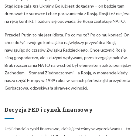
Stąd idzie cała gra Ukrainy. Bo już jest dogadany – on będzie tam
drenował te surowce i chce porozumienia z Rosją. Rosji też nie jest
na rękę konflikt. I bzdury się opowiada, że Rosja zaatakuje NATO.
Przecież Putin to nie jest idiota. Po co mu to? Po co mu koniec? On
chce dożyć swojego końca jako największy przywódca Rosji,
nawiązując do czasów Związku Radzieckiego. Chce uczynić Rosję
silną gospodarczo, ale z dużymi wpływami, przestrzegając paktów.
Brak rozszerzania NATO na wschód był elementem paktu pomiędzy
Zachodem – Stanami Zjednoczonymi – a Rosją, w momencie kiedy
nasza część Europy w 1989 roku, w ramach pieriestrojki prezydenta
Gorbaczowa, odzyskiwała skrawek wolności.
Decyzja FED i rynek finansowy
Jeśli chodzi o rynki finansowe, dzisiaj jesteśmy w wyczekiwaniu – to