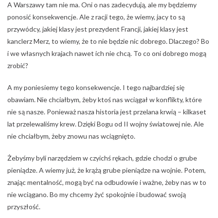
A Warszawy tam nie ma. Oni o nas zadecydują, ale my będziemy
ponosić konsekwencje. Ale z racji tego, że wiemy, jacy to są
przywódcy, jakiej klasy jest prezydent Francji, jakiej klasy jest
kanclerz Merz, to wiemy, że to nie będzie nic dobrego. Dlaczego? Bo
i we własnych krajach nawet ich nie chcą. To co oni dobrego mogą
zrobić?
A my poniesiemy tego konsekwencje. I tego najbardziej się
obawiam. Nie chciałbym, żeby ktoś nas wciągał w konflikty, które
nie są nasze. Ponieważ nasza historia jest przelana krwią – kilkaset
lat przelewaliśmy krew. Dzięki Bogu od II wojny światowej nie. Ale
nie chciałbym, żeby znowu nas wciągnięto.
Żebyśmy byli narzędziem w czyichś rękach, gdzie chodzi o grube
pieniądze. A wiemy już, że krążą grube pieniądze na wojnie. Potem,
znając mentalność, mogą być na odbudowie i ważne, żeby nas w to
nie wciągano. Bo my chcemy żyć spokojnie i budować swoją
przyszłość.