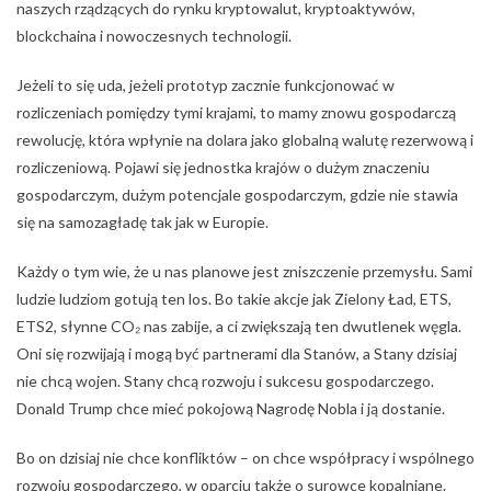
naszych rządzących do rynku kryptowalut, kryptoaktywów,
blockchaina i nowoczesnych technologii.
Jeżeli to się uda, jeżeli prototyp zacznie funkcjonować w
rozliczeniach pomiędzy tymi krajami, to mamy znowu gospodarczą
rewolucję, która wpłynie na dolara jako globalną walutę rezerwową i
rozliczeniową. Pojawi się jednostka krajów o dużym znaczeniu
gospodarczym, dużym potencjale gospodarczym, gdzie nie stawia
się na samozagładę tak jak w Europie.
Każdy o tym wie, że u nas planowe jest zniszczenie przemysłu. Sami
ludzie ludziom gotują ten los. Bo takie akcje jak Zielony Ład, ETS,
ETS2, słynne CO₂ nas zabije, a ci zwiększają ten dwutlenek węgla.
Oni się rozwijają i mogą być partnerami dla Stanów, a Stany dzisiaj
nie chcą wojen. Stany chcą rozwoju i sukcesu gospodarczego.
Donald Trump chce mieć pokojową Nagrodę Nobla i ją dostanie.
Bo on dzisiaj nie chce konfliktów – on chce współpracy i wspólnego
rozwoju gospodarczego, w oparciu także o surowce kopalniane.