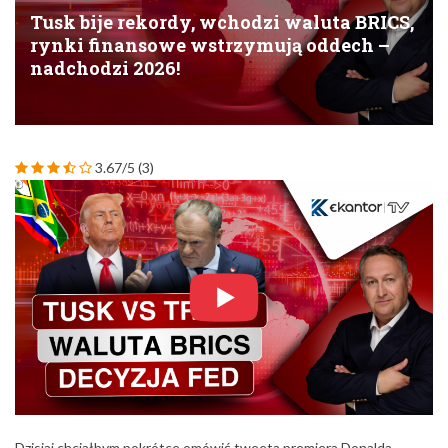
Tusk bije rekordy, wchodzi waluta BRICS,
rynki finansowe wstrzymują oddech –
nadchodzi 2026!
3.67/5
(3)
Dzisiaj chciałbym pokrótce omówić tweeta premiera Donalda