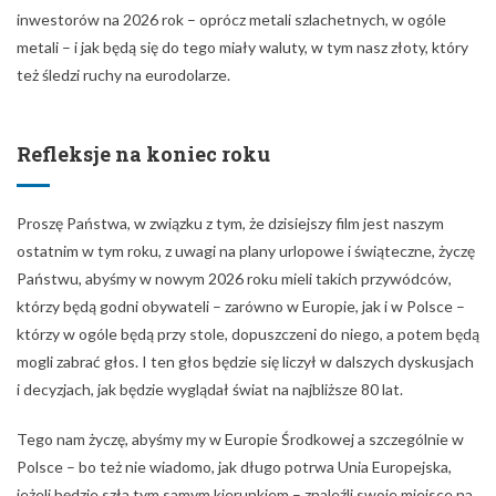
inwestorów na 2026 rok – oprócz metali szlachetnych, w ogóle
metali – i jak będą się do tego miały waluty, w tym nasz złoty, który
też śledzi ruchy na eurodolarze.
Refleksje na koniec roku
Proszę Państwa, w związku z tym, że dzisiejszy film jest naszym
ostatnim w tym roku, z uwagi na plany urlopowe i świąteczne, życzę
Państwu, abyśmy w nowym 2026 roku mieli takich przywódców,
którzy będą godni obywateli – zarówno w Europie, jak i w Polsce –
którzy w ogóle będą przy stole, dopuszczeni do niego, a potem będą
mogli zabrać głos. I ten głos będzie się liczył w dalszych dyskusjach
i decyzjach, jak będzie wyglądał świat na najbliższe 80 lat.
Tego nam życzę, abyśmy my w Europie Środkowej a szczególnie w
Polsce – bo też nie wiadomo, jak długo potrwa Unia Europejska,
jeżeli będzie szła tym samym kierunkiem – znaleźli swoje miejsce na