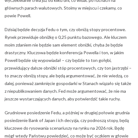
wyczekiwanie trwa już od kilku dni, co widać po ruchach na
głównych parach walutowych. Stoimy w miejscu i czekamy, co
powie Powell.
Dzisiaj będzie decyzja Fedu o tym, czy obniżą stopy procentowe.
Rynek przewiduje obniżkę o 0,25 punktu bazowego. Ale kluczem
moim zdaniem nie będzie sam element obniżki, chyba że będzie
drastyczny. Kluczowa będzie konferencja Powella i ton, w jakim
Powell będzie się wypowiadał – czy będzie to ton gołębi,
przewidujący dalsze obniżki stóp procentowych, czy ton jastrzębi –
to znaczy obniżą stopy, ale będą argumentować, że nie wiedzą, co
dalej, ponieważ zamknięcie gospodarki w Stanach wiązało się także
z niepublikowaniem danych. Fed może argumentować, że nie ma
jeszcze wystarczających danych, aby potwierdzić takie ruchy.
Grudniowe posiedzenie Fedu, a później w drugiej połowie grudnia
posiedzenie Bank of Japan i ich decyzja, czy podnoszą stopy, będą
kluczowe do rysowania scenariuszy na rynku na 2026 rok. Będę
mógł wtedy Państwu powiedzieć, co może być oczkiem w głowie