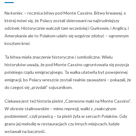
Na koniec – rocznica bitwy pod Monte Cassino. Bitwy krwawej, o
której mówi się, że Polacy zostali skierowani na najtrudniejszy
odcinek. Historycznie walczyli tam wcześniej i Gurkowie, i Anglicy, i
Amerykanie ale to Polakom udało się wzgórze zdobyć – ogromnym
kosztem krwi.
Ta bitwa miała znaczenie historyczne i symboliczne. Wielu
historyków uważa, że pod Monte Cassino ugruntowała się pozycja
polskiego rządu emigracyjnego. Ta walka ułatwiła byt powojennej
emigracji, bo Polacy wreszcie zostali realnie zauważeni – pokazali, że
do czegoś się „przydali” sojusznikom.
Ciekawa jest też historia pieśni „Czerwone maki na Monte Cassino”.
W okresie stalinowskim – mimo represji, walki z „reakcyjnym
podziemiem”, czyli prawicą – ta pieśń żyła w sercach Polaków. Gdy
grano jej melodię w restauracjach czy innych miejscach, ludzie
wstawali na baczność.