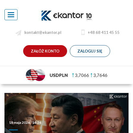
Toggle
navigation
kontakt@ekantor.pl
+48 68 411 45 55
ZAŁÓŻ KONTO
ZALOGUJ SIĘ
USDPLN
3,7066
3,7646
18 maja 2026, 14:26