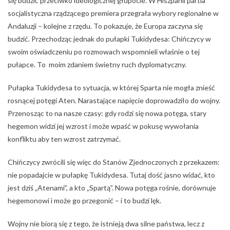
się budzić przeciwko ideologicznej głupocie. W Hiszpanii partia
socjalistyczna rządzącego premiera przegrała wybory regionalne w
Andaluzji – kolejne z rzędu. To pokazuje, że Europa zaczyna się
budzić. Przechodząc jednak do pułapki Tukidydesa: Chińczycy w
swoim oświadczeniu po rozmowach wspomnieli właśnie o tej
pułapce. To moim zdaniem świetny ruch dyplomatyczny.
Pułapka Tukidydesa to sytuacja, w której Sparta nie mogła znieść
rosnącej potęgi Aten. Narastające napięcie doprowadziło do wojny.
Przenosząc to na nasze czasy: gdy rodzi się nowa potęga, stary
hegemon widzi jej wzrost i może wpaść w pokusę wywołania
konfliktu aby ten wzrost zatrzymać.
Chińczycy zwrócili się więc do Stanów Zjednoczonych z przekazem:
nie popadajcie w pułapkę Tukidydesa. Tutaj dość jasno widać, kto
jest dziś „Atenami”, a kto „Spartą”. Nowa potęga rośnie, dorównuje
hegemonowi i może go przegonić – i to budzi lęk.
Wojny nie biorą się z tego, że istnieją dwa silne państwa, lecz z