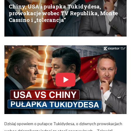
Chiny, USA i pułapka Tukidydesa,
prowokacje wobec TV Republika, Monte
Cassino i „tolerancja”
Dzisiaj opowiem o pułapce Tukidydesa, o dziwnych prowokacjach
wobec dziennikarzy jednej ze stacji opozycyjnych – Telewizji