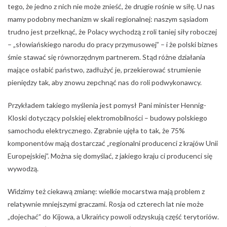
tego, że jedno z nich nie może znieść, że drugie rośnie w siłę. U nas
mamy podobny mechanizm w skali regionalnej: naszym sąsiadom
trudno jest przełknąć, że Polacy wychodzą z roli taniej siły roboczej
– „słowiańskiego narodu do pracy przymusowej” – i że polski biznes
śmie stawać się równorzędnym partnerem. Stąd różne działania
mające osłabić państwo, zadłużyć je, przekierować strumienie
pieniędzy tak, aby znowu zepchnąć nas do roli podwykonawcy.
Przykładem takiego myślenia jest pomysł Pani minister Hennig-
Kloski dotyczący polskiej elektromobilności – budowy polskiego
samochodu elektrycznego. Zgrabnie ujęła to tak, że 75%
komponentów mają dostarczać „regionalni producenci z krajów Unii
Europejskiej”. Można się domyślać, z jakiego kraju ci producenci się
wywodzą.
Widzimy też ciekawą zmianę: wielkie mocarstwa mają problem z
relatywnie mniejszymi graczami. Rosja od czterech lat nie może
„dojechać” do Kijowa, a Ukraińcy powoli odzyskują część terytoriów.