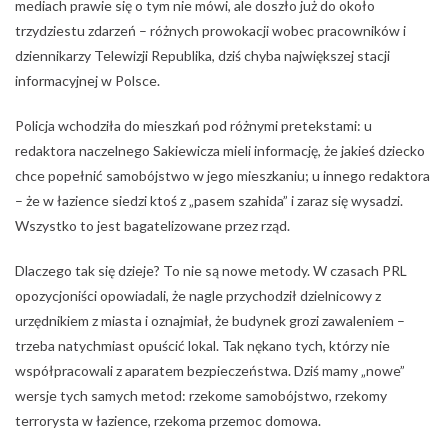
mediach prawie się o tym nie mówi, ale doszło już do około
trzydziestu zdarzeń – różnych prowokacji wobec pracowników i
dziennikarzy Telewizji Republika, dziś chyba największej stacji
informacyjnej w Polsce.
Policja wchodziła do mieszkań pod różnymi pretekstami: u
redaktora naczelnego Sakiewicza mieli informację, że jakieś dziecko
chce popełnić samobójstwo w jego mieszkaniu; u innego redaktora
– że w łazience siedzi ktoś z „pasem szahida” i zaraz się wysadzi.
Wszystko to jest bagatelizowane przez rząd.
Dlaczego tak się dzieje? To nie są nowe metody. W czasach PRL
opozycjoniści opowiadali, że nagle przychodził dzielnicowy z
urzędnikiem z miasta i oznajmiał, że budynek grozi zawaleniem –
trzeba natychmiast opuścić lokal. Tak nękano tych, którzy nie
współpracowali z aparatem bezpieczeństwa. Dziś mamy „nowe”
wersje tych samych metod: rzekome samobójstwo, rzekomy
terrorysta w łazience, rzekoma przemoc domowa.