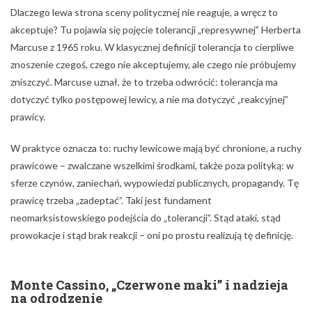
Dlaczego lewa strona sceny politycznej nie reaguje, a wręcz to
akceptuje? Tu pojawia się pojęcie tolerancji „represywnej” Herberta
Marcuse z 1965 roku. W klasycznej definicji tolerancja to cierpliwe
znoszenie czegoś, czego nie akceptujemy, ale czego nie próbujemy
zniszczyć. Marcuse uznał, że to trzeba odwrócić: tolerancja ma
dotyczyć tylko postępowej lewicy, a nie ma dotyczyć „reakcyjnej”
prawicy.
W praktyce oznacza to: ruchy lewicowe mają być chronione, a ruchy
prawicowe – zwalczane wszelkimi środkami, także poza polityką: w
sferze czynów, zaniechań, wypowiedzi publicznych, propagandy. Tę
prawicę trzeba „zadeptać”. Taki jest fundament
neomarksistowskiego podejścia do „tolerancji”. Stąd ataki, stąd
prowokacje i stąd brak reakcji – oni po prostu realizują tę definicję.
Monte Cassino, „Czerwone maki” i nadzieja
na odrodzenie