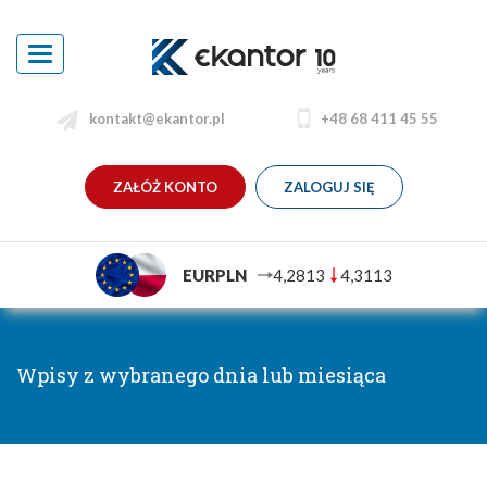
Toggle
navigation
kontakt@ekantor.pl
+48 68 411 45 55
ZAŁÓŻ KONTO
ZALOGUJ SIĘ
EURPLN
4,2813
4,3113
Wpisy z wybranego dnia lub miesiąca