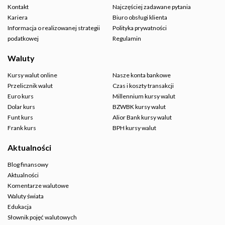
Kontakt
Najczęściej zadawane pytania
Kariera
Biuro obsługi klienta
Informacja o realizowanej strategii
Polityka prywatności
podatkowej
Regulamin
Waluty
Kursy walut online
Nasze konta bankowe
Przelicznik walut
Czas i koszty transakcji
Euro kurs
Millennium kursy walut
Dolar kurs
BZWBK kursy walut
Funt kurs
Alior Bank kursy walut
Frank kurs
BPH kursy walut
Aktualności
Blog finansowy
Aktualności
Komentarze walutowe
Waluty świata
Edukacja
Słownik pojęć walutowych