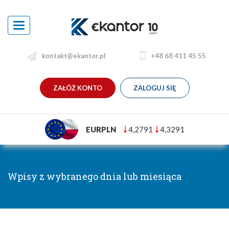
Toggle
navigation
kontakt@ekantor.pl
+48 68 411 45 55
ZAŁÓŻ KONTO
ZALOGUJ SIĘ
EURPLN
4,2791
4,3291
Wpisy z wybranego dnia lub miesiąca