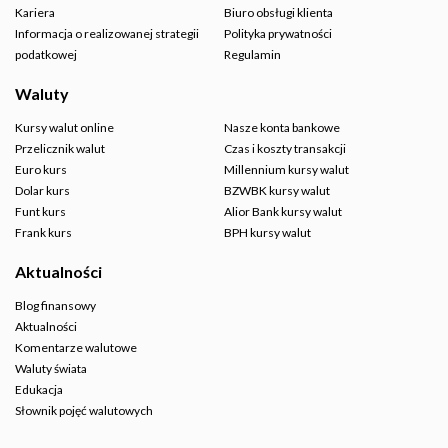
Kariera
Biuro obsługi klienta
Informacja o realizowanej strategii
Polityka prywatności
podatkowej
Regulamin
Waluty
Kursy walut online
Nasze konta bankowe
Przelicznik walut
Czas i koszty transakcji
Euro kurs
Millennium kursy walut
Dolar kurs
BZWBK kursy walut
Funt kurs
Alior Bank kursy walut
Frank kurs
BPH kursy walut
Aktualności
Blog finansowy
Aktualności
Komentarze walutowe
Waluty świata
Edukacja
Słownik pojęć walutowych