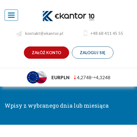
Toggle
navigation
kontakt@ekantor.pl
+48 68 411 45 55
ZAŁÓŻ KONTO
ZALOGUJ SIĘ
EURPLN
4,2748
4,3248
Wpisy z wybranego dnia lub miesiąca