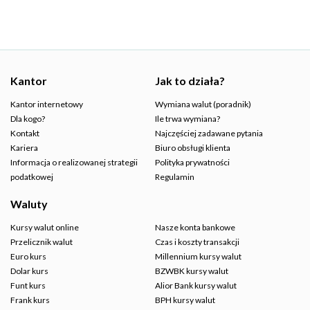
Kantor
Jak to działa?
Kantor internetowy
Wymiana walut (poradnik)
Dla kogo?
Ile trwa wymiana?
Kontakt
Najczęściej zadawane pytania
Kariera
Biuro obsługi klienta
Informacja o realizowanej strategii
Polityka prywatności
podatkowej
Regulamin
Waluty
Kursy walut online
Nasze konta bankowe
Przelicznik walut
Czas i koszty transakcji
Euro kurs
Millennium kursy walut
Dolar kurs
BZWBK kursy walut
Funt kurs
Alior Bank kursy walut
Frank kurs
BPH kursy walut