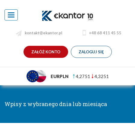
Toggle
navigation
kontakt@ekantor.pl
+48 68 411 45 55
ZAŁÓŻ KONTO
ZALOGUJ SIĘ
EURPLN
4,2751
4,3251
Wpisy z wybranego dnia lub miesiąca