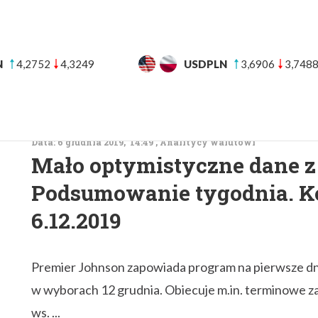
miesiąca
N
4,2752
4,3249
USDPLN
3,6906
3,748
UT
BANKI
BLOG FINANSOWY
POMOC
KON
Data: 6 grudnia 2019, 14:49 , Analitycy walutowi
Mało optymistyczne dane z
Podsumowanie tygodnia. K
6.12.2019
Premier Johnson zapowiada program na pierwsze dni 
w wyborach 12 grudnia. Obiecuje m.in. terminowe z
ws. ...