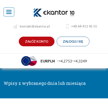
Toggle
navigation
kontakt@ekantor.pl
+48 68 411 45 55
ZAŁÓŻ KONTO
ZALOGUJ SIĘ
EURPLN
4,2752
4,3249
Wpisy z wybranego dnia lub miesiąca