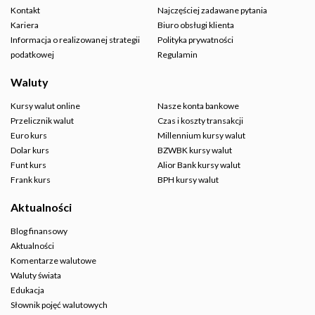
Kontakt
Najczęściej zadawane pytania
Kariera
Biuro obsługi klienta
Informacja o realizowanej strategii
Polityka prywatności
podatkowej
Regulamin
Waluty
Kursy walut online
Nasze konta bankowe
Przelicznik walut
Czas i koszty transakcji
Euro kurs
Millennium kursy walut
Dolar kurs
BZWBK kursy walut
Funt kurs
Alior Bank kursy walut
Frank kurs
BPH kursy walut
Aktualności
Blog finansowy
Aktualności
Komentarze walutowe
Waluty świata
Edukacja
Słownik pojęć walutowych