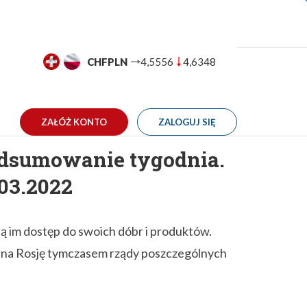
8
CHFPLN
4,5556
4,6348
TAKT
ZAŁÓŻ KONTO
ZALOGUJ SIĘ
odsumowanie tygodnia.
03.2022
ają im dostęp do swoich dóbr i produktów.
e na Rosję tymczasem rządy poszczególnych