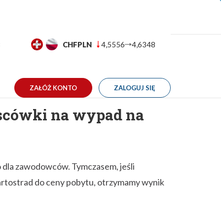
8
CHFPLN
4,5556
4,6348
TAKT
ZAŁÓŻ KONTO
ZALOGUJ SIĘ
jscówki na wypad na
lko dla zawodowców. Tymczasem, jeśli
artostrad do ceny pobytu, otrzymamy wynik