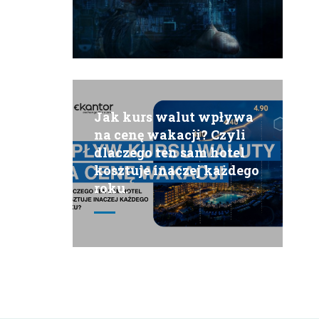
Jak kurs walut wpływa
na cenę wakacji? Czyli
dlaczego ten sam hotel
kosztuje inaczej każdego
roku.