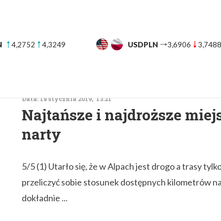
miesiąca
N
4,2752
4,3249
USDPLN
3,6906
3,748
UT
BANKI
BLOG FINANSOWY
POMOC
KON
Data: 18 stycznia 2019, 13:21
Najtańsze i najdroższe mie
narty
5/5 (1) Utarło się, że w Alpach jest drogo a trasy ty
przeliczyć sobie stosunek dostępnych kilometrów n
dokładnie ...