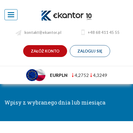
Toggle
navigation
kontakt@ekantor.pl
+48 68 411 45 55
ZAŁÓŻ KONTO
ZALOGUJ SIĘ
EURPLN
4,2752
4,3249
Wpisy z wybranego dnia lub miesiąca