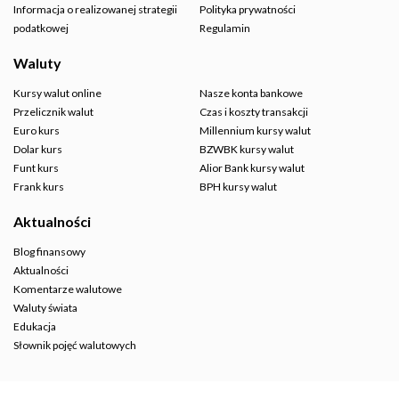
Informacja o realizowanej strategii
Polityka prywatności
podatkowej
Regulamin
Waluty
Kursy walut online
Nasze konta bankowe
Przelicznik walut
Czas i koszty transakcji
Euro kurs
Millennium kursy walut
Dolar kurs
BZWBK kursy walut
Funt kurs
Alior Bank kursy walut
Frank kurs
BPH kursy walut
Aktualności
Blog finansowy
Aktualności
Komentarze walutowe
Waluty świata
Edukacja
Słownik pojęć walutowych