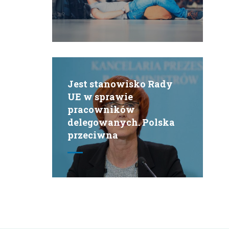
Jest stanowisko Rady
UE w sprawie
pracowników
delegowanych. Polska
przeciwna