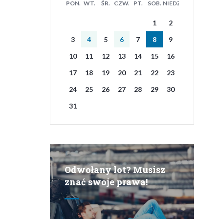
PON.
WT.
ŚR.
CZW.
PT.
SOB.
NIEDZ.
2
4
2
1
4
2
4
3
1
3
2
3
1
4
2
4
1
4
2
3
1
4
2
2
1
3
1
4
2
3
3
2
4
2
1
3
1
4
4
3
1
3
2
4
2
2
3
1
4
2
4
3
1
4
2
3
1
1
4
2
3
1
4
2
2
1
3
1
4
2
3
4
3
1
3
2
4
2
3
5
1
3
2
5
3
5
1
4
2
4
3
1
4
2
5
3
5
1
2
5
1
3
1
4
2
5
3
3
2
4
2
5
1
3
1
4
4
3
5
1
3
2
4
2
5
5
1
4
2
4
3
5
1
3
3
1
4
2
5
3
5
1
1
4
2
5
3
1
4
2
2
5
1
3
1
4
2
5
3
3
2
4
2
5
1
3
1
4
5
1
4
2
4
3
5
1
3
4
6
2
4
3
6
1
4
6
2
5
3
5
1
1
4
2
5
3
6
1
4
6
2
3
6
2
4
2
5
1
3
6
1
4
4
3
5
1
3
6
2
4
2
5
5
1
4
6
2
4
3
5
1
3
6
6
2
5
3
5
1
4
6
2
4
1
4
2
5
3
6
1
4
6
2
2
5
1
3
6
1
4
2
5
3
3
6
2
4
2
5
1
3
6
1
4
4
3
5
1
3
6
2
4
2
5
6
2
5
3
5
1
4
6
2
4
5
7
3
5
1
1
4
7
2
5
7
3
6
1
4
6
2
2
5
1
3
6
1
4
7
2
5
7
3
4
7
3
5
1
3
6
2
4
7
2
5
5
1
4
6
2
4
7
3
5
1
3
6
6
2
5
7
3
5
1
4
6
2
4
7
7
3
6
1
4
6
2
5
7
3
5
1
2
5
1
3
6
1
4
7
2
5
7
3
3
6
2
4
7
2
5
1
3
6
1
4
4
7
3
5
1
3
6
2
4
7
2
5
5
1
4
6
2
4
7
3
5
1
3
6
7
3
6
1
4
6
2
5
7
3
5
1
1
2
11
11
11
10
10
10
11
11
11
10
11
10
11
10
10
11
10
11
11
10
10
11
10
11
11
10
11
10
11
10
11
10
11
10
11
10
10
11
9
7
9
5
5
8
6
9
7
5
8
6
6
9
5
7
5
8
6
9
7
8
7
9
5
7
6
8
6
9
9
5
8
6
8
7
9
5
7
6
9
7
9
5
8
6
8
7
5
8
6
9
7
9
5
6
9
5
7
5
8
6
9
7
7
6
8
6
9
5
7
5
8
8
7
9
5
7
6
8
6
9
9
5
8
6
8
7
9
5
7
7
5
8
6
9
7
9
5
10
12
10
12
10
12
11
11
10
11
12
10
12
12
10
11
12
10
10
11
12
10
11
11
10
12
10
11
12
12
11
11
10
12
10
10
11
12
10
12
11
12
10
11
12
10
11
12
10
10
11
12
10
11
12
11
11
10
12
10
8
6
6
9
7
8
6
9
7
7
6
8
6
9
7
8
9
8
6
8
7
9
7
6
9
7
9
8
6
8
7
8
6
9
7
9
8
6
9
7
8
6
7
6
8
6
9
7
8
8
7
9
7
6
8
6
9
9
8
6
8
7
9
7
6
9
7
9
8
6
8
8
6
9
7
8
6
11
13
11
10
13
11
13
12
10
12
11
12
10
13
11
13
10
13
11
12
10
13
11
11
10
12
10
13
11
12
12
11
13
11
10
12
10
13
13
12
10
12
11
13
11
11
12
10
13
11
13
12
10
13
11
12
10
10
13
11
12
10
13
11
11
10
12
10
13
11
12
13
12
10
12
11
13
11
9
7
7
8
9
7
8
8
7
9
7
8
9
9
7
9
8
8
7
8
9
7
9
8
9
7
8
9
7
8
9
7
8
7
9
7
8
9
9
8
8
7
9
7
9
7
9
8
8
7
8
9
7
9
9
7
8
9
7
12
14
10
12
11
14
12
14
10
13
11
13
12
10
13
11
14
12
14
10
11
14
10
12
10
13
11
14
12
12
11
13
11
14
10
12
10
13
13
12
14
10
12
11
13
11
14
14
10
13
11
13
12
14
10
12
12
10
13
11
14
12
14
10
10
13
11
14
12
10
13
11
11
14
10
12
10
13
11
14
12
12
11
13
11
14
10
12
10
13
14
10
13
11
13
12
14
10
12
8
8
9
8
9
9
8
8
9
8
9
9
8
9
8
9
8
9
8
9
8
9
8
8
9
9
9
8
8
8
9
9
8
9
8
8
9
8
3
4
5
6
7
8
9
16
18
14
16
12
12
15
18
13
16
18
14
17
12
15
17
13
13
16
12
14
17
12
15
18
13
16
18
14
15
18
14
16
12
14
17
13
15
18
13
16
16
12
15
17
13
15
18
14
16
12
14
17
17
13
16
18
14
16
12
15
17
13
15
18
18
14
17
12
15
17
13
16
18
14
16
12
13
16
12
14
17
12
15
18
13
16
18
14
14
17
13
15
18
13
16
12
14
17
12
15
15
18
14
16
12
14
17
13
15
18
13
16
16
12
15
17
13
15
18
14
16
12
14
17
18
14
17
12
15
17
13
16
18
14
16
12
17
19
15
17
13
13
16
19
14
17
19
15
18
13
16
18
14
14
17
13
15
18
13
16
19
14
17
19
15
16
19
15
17
13
15
18
14
16
19
14
17
17
13
16
18
14
16
19
15
17
13
15
18
18
14
17
19
15
17
13
16
18
14
16
19
19
15
18
13
16
18
14
17
19
15
17
13
14
17
13
15
18
13
16
19
14
17
19
15
15
18
14
16
19
14
17
13
15
18
13
16
16
19
15
17
13
15
18
14
16
19
14
17
17
13
16
18
14
16
19
15
17
13
15
18
19
15
18
13
16
18
14
17
19
15
17
13
18
20
16
18
14
14
17
20
15
18
20
16
19
14
17
19
15
15
18
14
16
19
14
17
20
15
18
20
16
17
20
16
18
14
16
19
15
17
20
15
18
18
14
17
19
15
17
20
16
18
14
16
19
19
15
18
20
16
18
14
17
19
15
17
20
20
16
19
14
17
19
15
18
20
16
18
14
15
18
14
16
19
14
17
20
15
18
20
16
16
19
15
17
20
15
18
14
16
19
14
17
17
20
16
18
14
16
19
15
17
20
15
18
18
14
17
19
15
17
20
16
18
14
16
19
20
16
19
14
17
19
15
18
20
16
18
14
19
21
17
19
15
15
18
21
16
19
21
17
20
15
18
20
16
16
19
15
17
20
15
18
21
16
19
21
17
18
21
17
19
15
17
20
16
18
21
16
19
19
15
18
20
16
18
21
17
19
15
17
20
20
16
19
21
17
19
15
18
20
16
18
21
21
17
20
15
18
20
16
19
21
17
19
15
16
19
15
17
20
15
18
21
16
19
21
17
17
20
16
18
21
16
19
15
17
20
15
18
18
21
17
19
15
17
20
16
18
21
16
19
19
15
18
20
16
18
21
17
19
15
17
20
21
17
20
15
18
20
16
19
21
17
19
15
10
11
12
13
14
15
16
23
25
21
23
19
19
22
25
20
23
25
21
24
19
22
24
20
20
23
19
21
24
19
22
25
20
23
25
21
22
25
21
23
19
21
24
20
22
25
20
23
23
19
22
24
20
22
25
21
23
19
21
24
24
20
23
25
21
23
19
22
24
20
22
25
25
21
24
19
22
24
20
23
25
21
23
19
20
23
19
21
24
19
22
25
20
23
25
21
21
24
20
22
25
20
23
19
21
24
19
22
22
25
21
23
19
21
24
20
22
25
20
23
23
19
22
24
20
22
25
21
23
19
21
24
25
21
24
19
22
24
20
23
25
21
23
19
24
26
22
24
20
20
23
26
21
24
26
22
25
20
23
25
21
21
24
20
22
25
20
23
26
21
24
26
22
23
26
22
24
20
22
25
21
23
26
21
24
24
20
23
25
21
23
26
22
24
20
22
25
25
21
24
26
22
24
20
23
25
21
23
26
26
22
25
20
23
25
21
24
26
22
24
20
21
24
20
22
25
20
23
26
21
24
26
22
22
25
21
23
26
21
24
20
22
25
20
23
23
26
22
24
20
22
25
21
23
26
21
24
24
20
23
25
21
23
26
22
24
20
22
25
26
22
25
20
23
25
21
24
26
22
24
20
25
27
23
25
21
21
24
27
22
25
27
23
26
21
24
26
22
22
25
21
23
26
21
24
27
22
25
27
23
24
27
23
25
21
23
26
22
24
27
22
25
25
21
24
26
22
24
27
23
25
21
23
26
26
22
25
27
23
25
21
24
26
22
24
27
27
23
26
21
24
26
22
25
27
23
25
21
22
25
21
23
26
21
24
27
22
25
27
23
23
26
22
24
27
22
25
21
23
26
21
24
24
27
23
25
21
23
26
22
24
27
22
25
25
21
24
26
22
24
27
23
25
21
23
26
27
23
26
21
24
26
22
25
27
23
25
21
26
28
24
26
22
22
25
28
23
26
28
24
27
22
25
27
23
23
26
22
24
27
22
25
28
23
26
28
24
25
28
24
26
22
24
27
23
25
28
23
26
26
22
25
27
23
25
28
24
26
22
24
27
27
23
26
28
24
26
22
25
27
23
25
28
28
24
27
22
25
27
23
26
28
24
26
22
23
26
22
24
27
22
25
28
23
26
28
24
24
27
23
25
28
23
26
22
24
27
22
25
25
28
24
26
22
24
27
23
25
28
23
26
26
22
25
27
23
25
28
24
26
22
24
27
28
24
27
22
25
27
23
26
28
24
26
22
17
18
19
20
21
22
23
30
28
30
26
26
29
27
30
28
31
26
29
27
27
30
26
28
31
26
29
27
30
28
29
28
30
26
28
31
27
29
27
30
26
29
27
29
28
30
26
28
31
27
30
28
30
26
29
27
29
28
31
26
29
27
30
28
30
26
27
30
26
28
31
26
29
27
30
28
28
31
27
29
27
30
26
28
31
26
29
28
30
26
28
31
27
29
27
30
26
29
27
29
28
30
26
28
31
28
31
26
29
27
30
28
30
26
31
29
27
27
30
28
31
29
27
30
28
28
31
27
29
27
30
28
31
29
29
27
29
28
30
28
31
27
30
28
30
29
27
29
28
31
29
27
30
28
30
29
27
30
28
31
29
27
28
31
27
29
27
30
28
31
29
28
30
28
31
27
29
27
30
29
27
29
28
30
28
31
27
30
28
30
29
27
29
29
27
30
28
31
29
27
30
28
28
31
29
30
28
31
29
28
30
28
31
29
30
30
28
30
29
29
28
31
29
30
28
30
29
30
28
31
29
30
28
31
29
30
28
29
28
30
28
31
29
30
29
29
28
30
28
31
30
28
30
29
29
28
31
29
30
28
30
30
28
31
29
30
28
31
29
30
31
29
30
29
29
30
31
31
29
30
30
29
30
31
29
30
31
29
30
31
29
30
31
29
29
29
30
31
30
30
29
29
31
29
30
30
29
30
31
29
31
29
30
31
29
24
25
26
27
28
29
30
31
Odwołany lot? Musisz
znać swoje prawa!