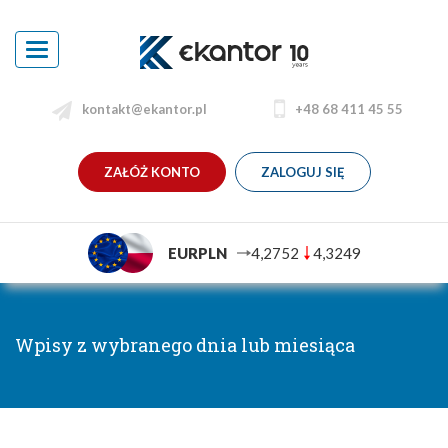
Toggle
navigation
kontakt@ekantor.pl
+48 68 411 45 55
ZAŁÓŻ KONTO
ZALOGUJ SIĘ
EURPLN
4,2752
4,3249
Wpisy z wybranego dnia lub miesiąca