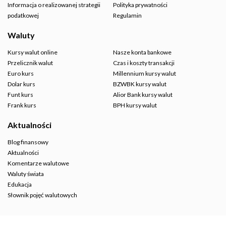
Informacja o realizowanej strategii
Polityka prywatności
podatkowej
Regulamin
Waluty
Kursy walut online
Nasze konta bankowe
Przelicznik walut
Czas i koszty transakcji
Euro kurs
Millennium kursy walut
Dolar kurs
BZWBK kursy walut
Funt kurs
Alior Bank kursy walut
Frank kurs
BPH kursy walut
Aktualności
Blog finansowy
Aktualności
Komentarze walutowe
Waluty świata
Edukacja
Słownik pojęć walutowych