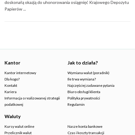
doskonałą okazją do uhonorowania osiągnięć Krajowego Depozytu
Papierów ...
Kantor
Jak to działa?
Kantor internetowy
Wymiana walut (poradnik)
Dla kogo?
Ile trwa wymiana?
Kontakt
Najczęściej zadawane pytania
Kariera
Biuro obsługi klienta
Informacja o realizowanej strategii
Polityka prywatności
podatkowej
Regulamin
Waluty
Kursy walut online
Nasze konta bankowe
Przelicznik walut
Czas i koszty transakcji