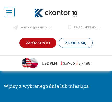
Toggle
navigation
kontakt@ekantor.pl
+48 68 411 45 55
ZAŁÓŻ KONTO
ZALOGUJ SIĘ
USDPLN
3,6906
3,7488
Wpisy z wybranego dnia lub miesiąca