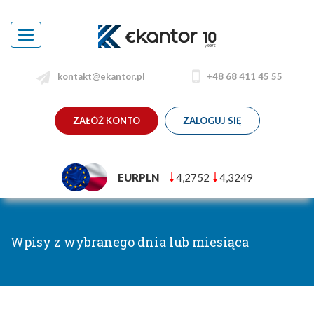
Toggle
navigation
kontakt@ekantor.pl
+48 68 411 45 55
ZAŁÓŻ KONTO
ZALOGUJ SIĘ
EURPLN
4,2752
4,3249
Wpisy z wybranego dnia lub miesiąca