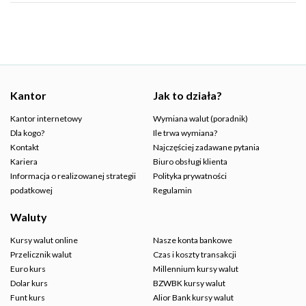
Kantor
Jak to działa?
Kantor internetowy
Wymiana walut (poradnik)
Dla kogo?
Ile trwa wymiana?
Kontakt
Najczęściej zadawane pytania
Kariera
Biuro obsługi klienta
Informacja o realizowanej strategii
Polityka prywatności
podatkowej
Regulamin
Waluty
Kursy walut online
Nasze konta bankowe
Przelicznik walut
Czas i koszty transakcji
Euro kurs
Millennium kursy walut
Dolar kurs
BZWBK kursy walut
Funt kurs
Alior Bank kursy walut