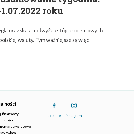
1.07.2022 roku
ęgla oraz skala podwyżek stóp procentowych
polskiej waluty. Tym ważniejsze są więc
alności
g finansowy
facebook
instagram
ualności
mentarze walutowe
uty świata