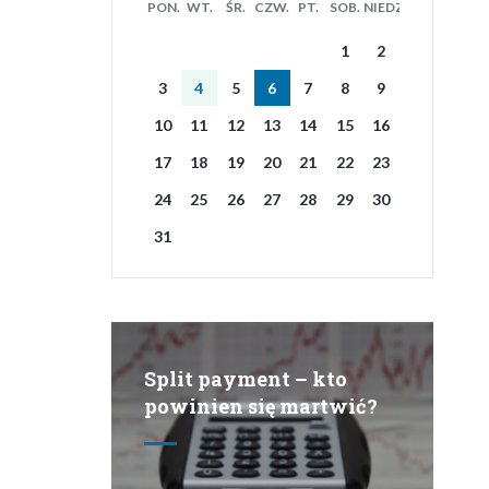
PON.
WT.
ŚR.
CZW.
PT.
SOB.
NIEDZ.
2
4
2
1
4
2
4
3
1
3
2
3
1
4
2
4
1
4
2
3
1
4
2
2
1
3
1
4
2
3
3
2
4
2
1
3
1
4
4
3
1
3
2
4
2
2
3
1
4
2
4
3
1
4
2
3
1
1
4
2
3
1
4
2
2
1
3
1
4
2
3
4
3
1
3
2
4
2
3
5
1
3
2
5
3
5
1
4
2
4
3
1
4
2
5
3
5
1
2
5
1
3
1
4
2
5
3
3
2
4
2
5
1
3
1
4
4
3
5
1
3
2
4
2
5
5
1
4
2
4
3
5
1
3
3
1
4
2
5
3
5
1
1
4
2
5
3
1
4
2
2
5
1
3
1
4
2
5
3
3
2
4
2
5
1
3
1
4
5
1
4
2
4
3
5
1
3
4
6
2
4
3
6
1
4
6
2
5
3
5
1
1
4
2
5
3
6
1
4
6
2
3
6
2
4
2
5
1
3
6
1
4
4
3
5
1
3
6
2
4
2
5
5
1
4
6
2
4
3
5
1
3
6
6
2
5
3
5
1
4
6
2
4
1
4
2
5
3
6
1
4
6
2
2
5
1
3
6
1
4
2
5
3
3
6
2
4
2
5
1
3
6
1
4
4
3
5
1
3
6
2
4
2
5
6
2
5
3
5
1
4
6
2
4
5
7
3
5
1
1
4
7
2
5
7
3
6
1
4
6
2
2
5
1
3
6
1
4
7
2
5
7
3
4
7
3
5
1
3
6
2
4
7
2
5
5
1
4
6
2
4
7
3
5
1
3
6
6
2
5
7
3
5
1
4
6
2
4
7
7
3
6
1
4
6
2
5
7
3
5
1
2
5
1
3
6
1
4
7
2
5
7
3
3
6
2
4
7
2
5
1
3
6
1
4
4
7
3
5
1
3
6
2
4
7
2
5
5
1
4
6
2
4
7
3
5
1
3
6
7
3
6
1
4
6
2
5
7
3
5
1
1
2
11
11
11
10
10
10
11
11
11
10
11
10
11
10
10
11
10
11
11
10
10
11
10
11
11
10
11
10
11
10
11
10
11
10
11
10
10
11
9
7
9
5
5
8
6
9
7
5
8
6
6
9
5
7
5
8
6
9
7
8
7
9
5
7
6
8
6
9
9
5
8
6
8
7
9
5
7
6
9
7
9
5
8
6
8
7
5
8
6
9
7
9
5
6
9
5
7
5
8
6
9
7
7
6
8
6
9
5
7
5
8
8
7
9
5
7
6
8
6
9
9
5
8
6
8
7
9
5
7
7
5
8
6
9
7
9
5
10
12
10
12
10
12
11
11
10
11
12
10
12
12
10
11
12
10
10
11
12
10
11
11
10
12
10
11
12
12
11
11
10
12
10
10
11
12
10
12
11
12
10
11
12
10
11
12
10
10
11
12
10
11
12
11
11
10
12
10
8
6
6
9
7
8
6
9
7
7
6
8
6
9
7
8
9
8
6
8
7
9
7
6
9
7
9
8
6
8
7
8
6
9
7
9
8
6
9
7
8
6
7
6
8
6
9
7
8
8
7
9
7
6
8
6
9
9
8
6
8
7
9
7
6
9
7
9
8
6
8
8
6
9
7
8
6
11
13
11
10
13
11
13
12
10
12
11
12
10
13
11
13
10
13
11
12
10
13
11
11
10
12
10
13
11
12
12
11
13
11
10
12
10
13
13
12
10
12
11
13
11
11
12
10
13
11
13
12
10
13
11
12
10
10
13
11
12
10
13
11
11
10
12
10
13
11
12
13
12
10
12
11
13
11
9
7
7
8
9
7
8
8
7
9
7
8
9
9
7
9
8
8
7
8
9
7
9
8
9
7
8
9
7
8
9
7
8
7
9
7
8
9
9
8
8
7
9
7
9
7
9
8
8
7
8
9
7
9
9
7
8
9
7
12
14
10
12
11
14
12
14
10
13
11
13
12
10
13
11
14
12
14
10
11
14
10
12
10
13
11
14
12
12
11
13
11
14
10
12
10
13
13
12
14
10
12
11
13
11
14
14
10
13
11
13
12
14
10
12
12
10
13
11
14
12
14
10
10
13
11
14
12
10
13
11
11
14
10
12
10
13
11
14
12
12
11
13
11
14
10
12
10
13
14
10
13
11
13
12
14
10
12
8
8
9
8
9
9
8
8
9
8
9
9
8
9
8
9
8
9
8
9
8
9
8
8
9
9
9
8
8
8
9
9
8
9
8
8
9
8
3
4
5
6
7
8
9
16
18
14
16
12
12
15
18
13
16
18
14
17
12
15
17
13
13
16
12
14
17
12
15
18
13
16
18
14
15
18
14
16
12
14
17
13
15
18
13
16
16
12
15
17
13
15
18
14
16
12
14
17
17
13
16
18
14
16
12
15
17
13
15
18
18
14
17
12
15
17
13
16
18
14
16
12
13
16
12
14
17
12
15
18
13
16
18
14
14
17
13
15
18
13
16
12
14
17
12
15
15
18
14
16
12
14
17
13
15
18
13
16
16
12
15
17
13
15
18
14
16
12
14
17
18
14
17
12
15
17
13
16
18
14
16
12
17
19
15
17
13
13
16
19
14
17
19
15
18
13
16
18
14
14
17
13
15
18
13
16
19
14
17
19
15
16
19
15
17
13
15
18
14
16
19
14
17
17
13
16
18
14
16
19
15
17
13
15
18
18
14
17
19
15
17
13
16
18
14
16
19
19
15
18
13
16
18
14
17
19
15
17
13
14
17
13
15
18
13
16
19
14
17
19
15
15
18
14
16
19
14
17
13
15
18
13
16
16
19
15
17
13
15
18
14
16
19
14
17
17
13
16
18
14
16
19
15
17
13
15
18
19
15
18
13
16
18
14
17
19
15
17
13
18
20
16
18
14
14
17
20
15
18
20
16
19
14
17
19
15
15
18
14
16
19
14
17
20
15
18
20
16
17
20
16
18
14
16
19
15
17
20
15
18
18
14
17
19
15
17
20
16
18
14
16
19
19
15
18
20
16
18
14
17
19
15
17
20
20
16
19
14
17
19
15
18
20
16
18
14
15
18
14
16
19
14
17
20
15
18
20
16
16
19
15
17
20
15
18
14
16
19
14
17
17
20
16
18
14
16
19
15
17
20
15
18
18
14
17
19
15
17
20
16
18
14
16
19
20
16
19
14
17
19
15
18
20
16
18
14
19
21
17
19
15
15
18
21
16
19
21
17
20
15
18
20
16
16
19
15
17
20
15
18
21
16
19
21
17
18
21
17
19
15
17
20
16
18
21
16
19
19
15
18
20
16
18
21
17
19
15
17
20
20
16
19
21
17
19
15
18
20
16
18
21
21
17
20
15
18
20
16
19
21
17
19
15
16
19
15
17
20
15
18
21
16
19
21
17
17
20
16
18
21
16
19
15
17
20
15
18
18
21
17
19
15
17
20
16
18
21
16
19
19
15
18
20
16
18
21
17
19
15
17
20
21
17
20
15
18
20
16
19
21
17
19
15
10
11
12
13
14
15
16
23
25
21
23
19
19
22
25
20
23
25
21
24
19
22
24
20
20
23
19
21
24
19
22
25
20
23
25
21
22
25
21
23
19
21
24
20
22
25
20
23
23
19
22
24
20
22
25
21
23
19
21
24
24
20
23
25
21
23
19
22
24
20
22
25
25
21
24
19
22
24
20
23
25
21
23
19
20
23
19
21
24
19
22
25
20
23
25
21
21
24
20
22
25
20
23
19
21
24
19
22
22
25
21
23
19
21
24
20
22
25
20
23
23
19
22
24
20
22
25
21
23
19
21
24
25
21
24
19
22
24
20
23
25
21
23
19
24
26
22
24
20
20
23
26
21
24
26
22
25
20
23
25
21
21
24
20
22
25
20
23
26
21
24
26
22
23
26
22
24
20
22
25
21
23
26
21
24
24
20
23
25
21
23
26
22
24
20
22
25
25
21
24
26
22
24
20
23
25
21
23
26
26
22
25
20
23
25
21
24
26
22
24
20
21
24
20
22
25
20
23
26
21
24
26
22
22
25
21
23
26
21
24
20
22
25
20
23
23
26
22
24
20
22
25
21
23
26
21
24
24
20
23
25
21
23
26
22
24
20
22
25
26
22
25
20
23
25
21
24
26
22
24
20
25
27
23
25
21
21
24
27
22
25
27
23
26
21
24
26
22
22
25
21
23
26
21
24
27
22
25
27
23
24
27
23
25
21
23
26
22
24
27
22
25
25
21
24
26
22
24
27
23
25
21
23
26
26
22
25
27
23
25
21
24
26
22
24
27
27
23
26
21
24
26
22
25
27
23
25
21
22
25
21
23
26
21
24
27
22
25
27
23
23
26
22
24
27
22
25
21
23
26
21
24
24
27
23
25
21
23
26
22
24
27
22
25
25
21
24
26
22
24
27
23
25
21
23
26
27
23
26
21
24
26
22
25
27
23
25
21
26
28
24
26
22
22
25
28
23
26
28
24
27
22
25
27
23
23
26
22
24
27
22
25
28
23
26
28
24
25
28
24
26
22
24
27
23
25
28
23
26
26
22
25
27
23
25
28
24
26
22
24
27
27
23
26
28
24
26
22
25
27
23
25
28
28
24
27
22
25
27
23
26
28
24
26
22
23
26
22
24
27
22
25
28
23
26
28
24
24
27
23
25
28
23
26
22
24
27
22
25
25
28
24
26
22
24
27
23
25
28
23
26
26
22
25
27
23
25
28
24
26
22
24
27
28
24
27
22
25
27
23
26
28
24
26
22
17
18
19
20
21
22
23
30
28
30
26
26
29
27
30
28
31
26
29
27
27
30
26
28
31
26
29
27
30
28
29
28
30
26
28
31
27
29
27
30
26
29
27
29
28
30
26
28
31
27
30
28
30
26
29
27
29
28
31
26
29
27
30
28
30
26
27
30
26
28
31
26
29
27
30
28
28
31
27
29
27
30
26
28
31
26
29
28
30
26
28
31
27
29
27
30
26
29
27
29
28
30
26
28
31
28
31
26
29
27
30
28
30
26
31
29
27
27
30
28
31
29
27
30
28
28
31
27
29
27
30
28
31
29
29
27
29
28
30
28
31
27
30
28
30
29
27
29
28
31
29
27
30
28
30
29
27
30
28
31
29
27
28
31
27
29
27
30
28
31
29
28
30
28
31
27
29
27
30
29
27
29
28
30
28
31
27
30
28
30
29
27
29
29
27
30
28
31
29
27
30
28
28
31
29
30
28
31
29
28
30
28
31
29
30
30
28
30
29
29
28
31
29
30
28
30
29
30
28
31
29
30
28
31
29
30
28
29
28
30
28
31
29
30
29
29
28
30
28
31
30
28
30
29
29
28
31
29
30
28
30
30
28
31
29
30
28
31
29
30
31
29
30
29
29
30
31
31
29
30
30
29
30
31
29
30
31
29
30
31
29
30
31
29
29
29
30
31
30
30
29
29
31
29
30
30
29
30
31
29
31
29
30
31
29
24
25
26
27
28
29
30
31
Split payment – kto
powinien się martwić?