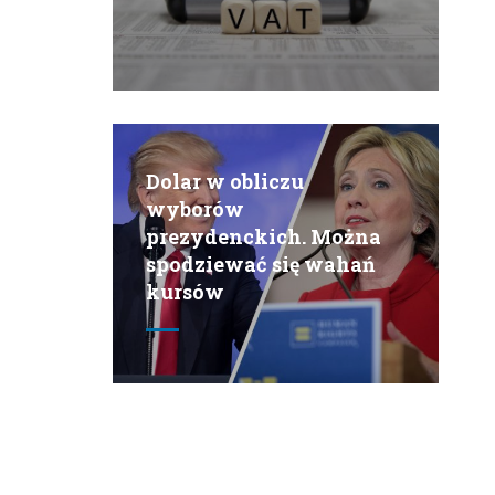
Dolar w obliczu
wyborów
prezydenckich. Można
spodziewać się wahań
kursów