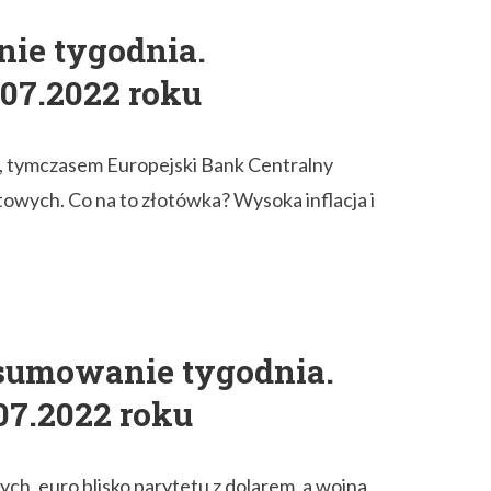
ie tygodnia.
07.2022 roku
e, tymczasem Europejski Bank Centralny
towych. Co na to złotówka? Wysoka inflacja i
sumowanie tygodnia.
07.2022 roku
h, euro blisko parytetu z dolarem, a wojna