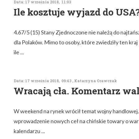
Data: 17 września 2018, 11:03
Ile kosztuje wyjazd do USA
4.67/5 (15) Stany Zjednoczone nie należą do najta
dla Polaków. Mimo to osoby, które zwiedziły ten kra
ile ...
Data: 17 września 2018, 09:43 , Katarzyna Orawczak
Wracają cła. Komentarz wal
W weekend na rynek wrócił temat wojny handlowej.
wprowadzenie nowych ceł na chińskie towary o war
kalendarzu ...