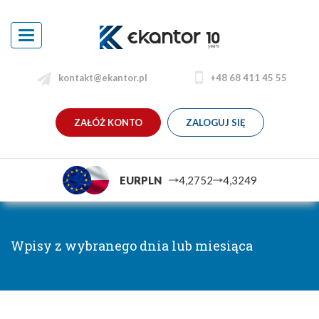
Toggle
navigation
kontakt@ekantor.pl
+48 68 411 45 55
ZAŁÓŻ KONTO
ZALOGUJ SIĘ
EURPLN
4,2752
4,3249
Wpisy z wybranego dnia lub miesiąca