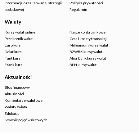
Informacja o realizowanej strategii
Polityka prywatności
podatkowej
Regulamin
Waluty
Kursy walut online
Nasze konta bankowe
Przelicznik walut
Czas i koszty transakcji
Euro kurs
Millennium kursy walut
Dolar kurs
BZWBK kursy walut
Funt kurs
Alior Bank kursy walut
Frank kurs
BPH kursy walut
Aktualności
Blog finansowy
Aktualności
Komentarze walutowe
Waluty świata
Edukacja
Słownik pojęć walutowych