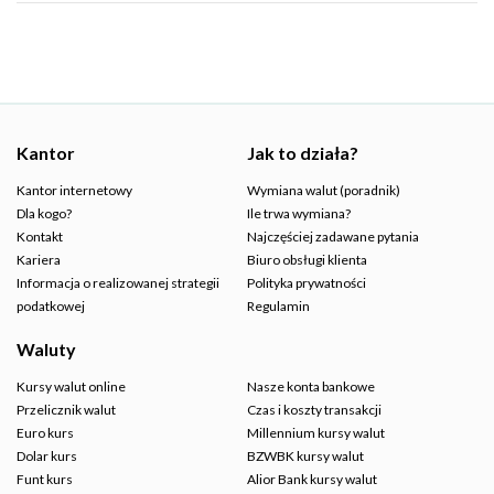
Kantor
Jak to działa?
Kantor internetowy
Wymiana walut (poradnik)
Dla kogo?
Ile trwa wymiana?
Kontakt
Najczęściej zadawane pytania
Kariera
Biuro obsługi klienta
Informacja o realizowanej strategii
Polityka prywatności
podatkowej
Regulamin
Waluty
Kursy walut online
Nasze konta bankowe
Przelicznik walut
Czas i koszty transakcji
Euro kurs
Millennium kursy walut
Dolar kurs
BZWBK kursy walut
Funt kurs
Alior Bank kursy walut