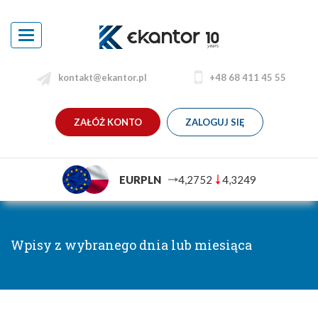
Toggle
navigation
kontakt@ekantor.pl
+48 68 411 45 55
ZAŁÓŻ KONTO
ZALOGUJ SIĘ
EURPLN
4,2752
4,3249
Wpisy z wybranego dnia lub miesiąca