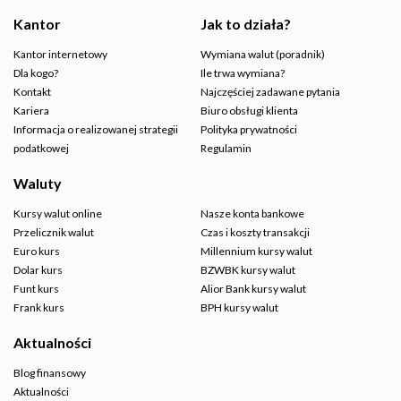
Kantor
Jak to działa?
Kantor internetowy
Wymiana walut (poradnik)
Dla kogo?
Ile trwa wymiana?
Kontakt
Najczęściej zadawane pytania
Kariera
Biuro obsługi klienta
Informacja o realizowanej strategii
Polityka prywatności
podatkowej
Regulamin
Waluty
Kursy walut online
Nasze konta bankowe
Przelicznik walut
Czas i koszty transakcji
Euro kurs
Millennium kursy walut
Dolar kurs
BZWBK kursy walut
Funt kurs
Alior Bank kursy walut
Frank kurs
BPH kursy walut
Aktualności
Blog finansowy
Aktualności