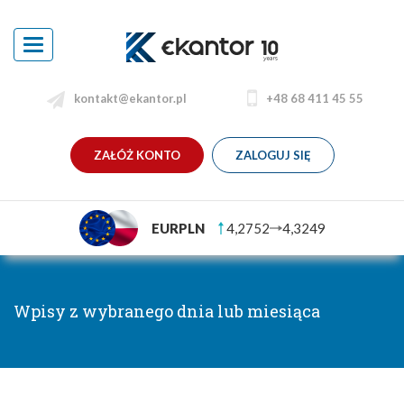
Toggle
navigation
kontakt@ekantor.pl
+48 68 411 45 55
ZAŁÓŻ KONTO
ZALOGUJ SIĘ
EURPLN
4,2752
4,3249
Wpisy z wybranego dnia lub miesiąca