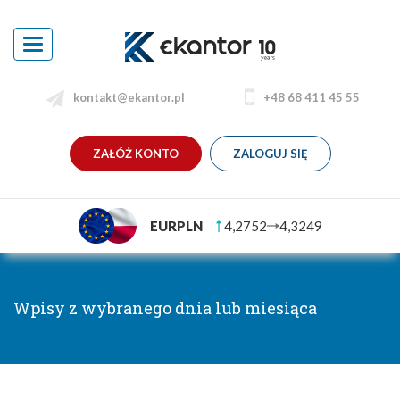
Toggle
navigation
kontakt@ekantor.pl
+48 68 411 45 55
ZAŁÓŻ KONTO
ZALOGUJ SIĘ
EURPLN
4,2752
4,3249
Wpisy z wybranego dnia lub miesiąca