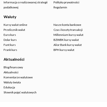
Informacja o realizowanej strategii
Polityka prywatności
podatkowej
Regulamin
Waluty
Kursy walut online
Nasze konta bankowe
Przelicznik walut
Czas i koszty transakcji
Euro kurs
Millennium kursy walut
Dolar kurs
BZWBK kursy walut
Funt kurs
Alior Bank kursy walut
Frank kurs
BPH kursy walut
Aktualności
Blog finansowy
Aktualności
Komentarze walutowe
Waluty świata
Edukacja
Słownik pojęć walutowych