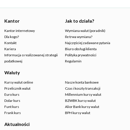
Kantor
Jak to działa?
Kantor internetowy
Wymiana walut (poradnik)
Dla kogo?
Ile trwa wymiana?
Kontakt
Najczęściej zadawane pytania
Kariera
Biuro obsługi klienta
Informacja o realizowanej strategii
Polityka prywatności
podatkowej
Regulamin
Waluty
Kursy walut online
Nasze konta bankowe
Przelicznik walut
Czas i koszty transakcji
Euro kurs
Millennium kursy walut
Dolar kurs
BZWBK kursy walut
Funt kurs
Alior Bank kursy walut
Frank kurs
BPH kursy walut
Aktualności