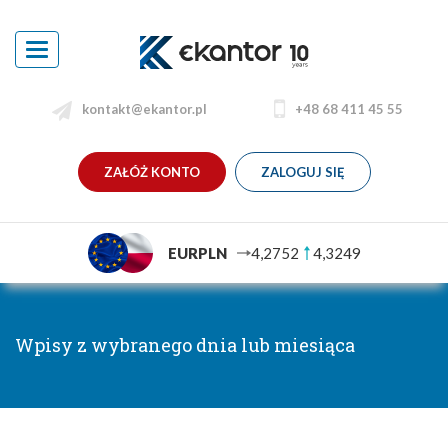
Toggle
navigation
kontakt@ekantor.pl
+48 68 411 45 55
ZAŁÓŻ KONTO
ZALOGUJ SIĘ
EURPLN
4,2752
4,3249
Wpisy z wybranego dnia lub miesiąca