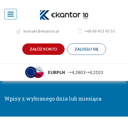
Toggle
navigation
kontakt@ekantor.pl
+48 68 411 45 55
ZAŁÓŻ KONTO
ZALOGUJ SIĘ
EURPLN
4,2803
4,3103
Wpisy z wybranego dnia lub miesiąca