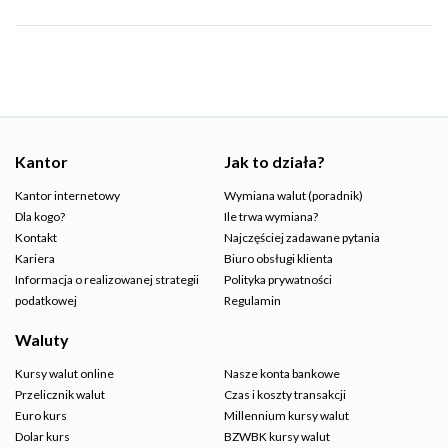
Kantor
Jak to działa?
Kantor internetowy
Wymiana walut (poradnik)
Dla kogo?
Ile trwa wymiana?
Kontakt
Najczęściej zadawane pytania
Kariera
Biuro obsługi klienta
Informacja o realizowanej strategii
Polityka prywatności
podatkowej
Regulamin
Waluty
Kursy walut online
Nasze konta bankowe
Przelicznik walut
Czas i koszty transakcji
Euro kurs
Millennium kursy walut
Dolar kurs
BZWBK kursy walut