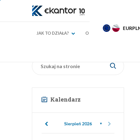
Wpisy z wybranego dnia lub 
USDCHF
0,7599
0,8599
EURPL
JAK TO DZIAŁA?
O NAS
KURSY WAL
Kalendarz
Sierpień 2026
▼