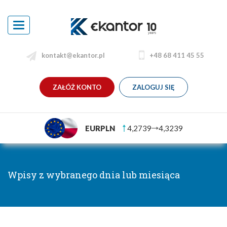
Toggle
navigation
kontakt@ekantor.pl
+48 68 411 45 55
ZAŁÓŻ KONTO
ZALOGUJ SIĘ
EURPLN
4,2739
4,3239
Wpisy z wybranego dnia lub miesiąca