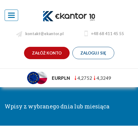
Toggle
navigation
kontakt@ekantor.pl
+48 68 411 45 55
ZAŁÓŻ KONTO
ZALOGUJ SIĘ
EURPLN
4,2752
4,3249
Wpisy z wybranego dnia lub miesiąca