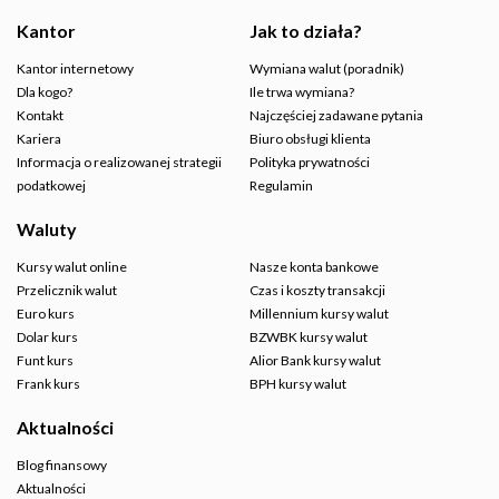
Kantor
Jak to działa?
Kantor internetowy
Wymiana walut (poradnik)
Dla kogo?
Ile trwa wymiana?
Kontakt
Najczęściej zadawane pytania
Kariera
Biuro obsługi klienta
Informacja o realizowanej strategii
Polityka prywatności
podatkowej
Regulamin
Waluty
Kursy walut online
Nasze konta bankowe
Przelicznik walut
Czas i koszty transakcji
Euro kurs
Millennium kursy walut
Dolar kurs
BZWBK kursy walut
Funt kurs
Alior Bank kursy walut
Frank kurs
BPH kursy walut
Aktualności
Blog finansowy
Aktualności