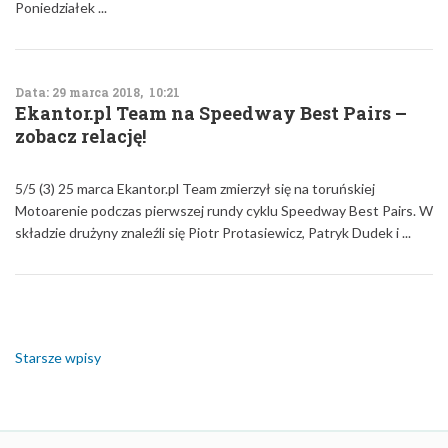
Poniedziałek ...
Data: 29 marca 2018, 10:21
Ekantor.pl Team na Speedway Best Pairs –
zobacz relację!
5/5 (3) 25 marca Ekantor.pl Team zmierzył się na toruńskiej
Motoarenie podczas pierwszej rundy cyklu Speedway Best Pairs. W
składzie drużyny znaleźli się Piotr Protasiewicz, Patryk Dudek i ...
Nawigacja
po
wpisach
Starsze wpisy