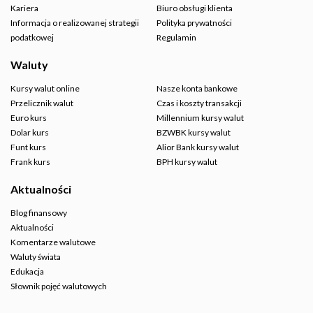
Kariera
Biuro obsługi klienta
Informacja o realizowanej strategii
Polityka prywatności
podatkowej
Regulamin
Waluty
Kursy walut online
Nasze konta bankowe
Przelicznik walut
Czas i koszty transakcji
Euro kurs
Millennium kursy walut
Dolar kurs
BZWBK kursy walut
Funt kurs
Alior Bank kursy walut
Frank kurs
BPH kursy walut
Aktualności
Blog finansowy
Aktualności
Komentarze walutowe
Waluty świata
Edukacja
Słownik pojęć walutowych