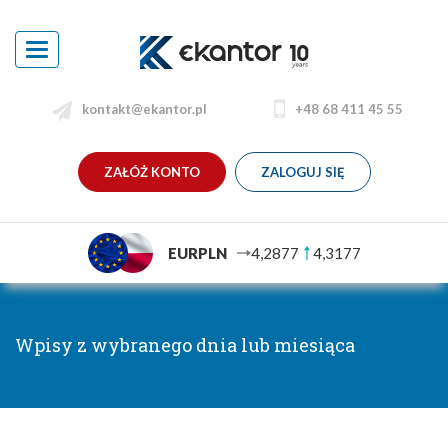
Toggle
navigation
kontakt@ekantor.pl
+48 68 411 45 55
ZAŁÓŻ KONTO
ZALOGUJ SIĘ
EURPLN
4,2877
4,3177
Wpisy z wybranego dnia lub miesiąca