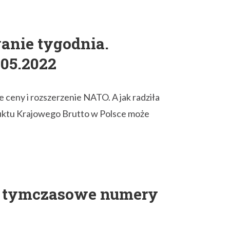
anie tygodnia.
05.2022
 ceny i rozszerzenie NATO. A jak radziła
uktu Krajowego Brutto w Polsce może
 – tymczasowe numery