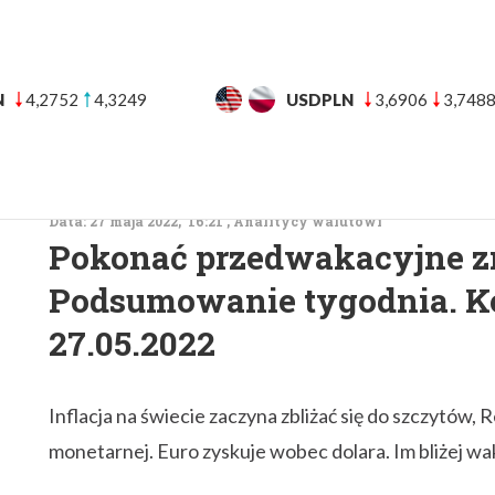
miesiąca
N
4,2752
4,3249
USDPLN
3,6906
3,748
UT
BANKI
BLOG FINANSOWY
POMOC
KON
Data: 27 maja 2022, 16:21 , Analitycy walutowi
Pokonać przedwakacyjne z
Podsumowanie tygodnia. K
27.05.2022
Inflacja na świecie zaczyna zbliżać się do szczytów,
monetarnej. Euro zyskuje wobec dolara. Im bliżej waka