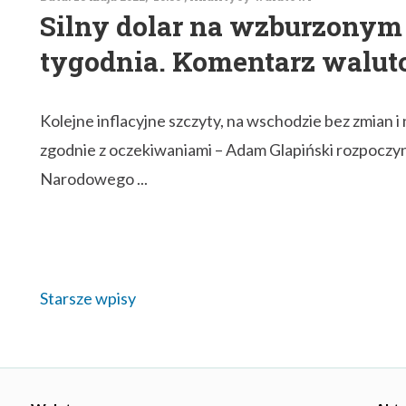
Silny dolar na wzburzony
tygodnia. Komentarz walut
Kolejne inflacyjne szczyty, na wschodzie bez zmian 
zgodnie z oczekiwaniami – Adam Glapiński rozpoczy
Narodowego ...
Nawigacja
po
Starsze wpisy
wpisach