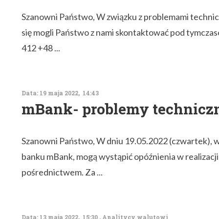
Szanowni Państwo, W związku z problemami techniczn
się mogli Państwo z nami skontaktować pod tymcza
412 +48 ...
Data: 19 maja 2022, 14:43
mBank- problemy technicz
Szanowni Państwo, W dniu 19.05.2022 (czwartek), 
banku mBank, mogą wystąpić opóźnienia w realizacji
pośrednictwem. Za ...
Data: 13 maja 2022, 15:30 , Analitycy walutowi