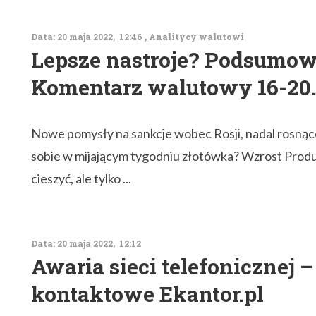
Data: 20 maja 2022, 12:46 , Analitycy walutowi
Lepsze nastroje? Podsumow
Komentarz walutowy 16-20.
Nowe pomysły na sankcje wobec Rosji, nadal rosnące
sobie w mijającym tygodniu złotówka? Wzrost Prod
cieszyć, ale tylko ...
Data: 20 maja 2022, 12:12
Awaria sieci telefonicznej
kontaktowe Ekantor.pl