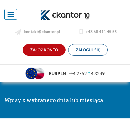
Toggle
navigation
kontakt@ekantor.pl
+48 68 411 45 55
ZAŁÓŻ KONTO
ZALOGUJ SIĘ
EURPLN
4,2752
4,3249
Wpisy z wybranego dnia lub miesiąca