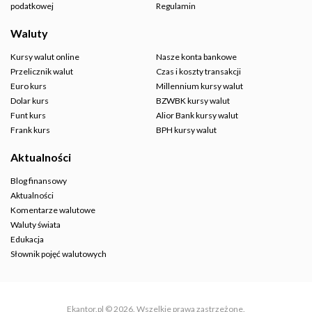
podatkowej
Regulamin
Waluty
Kursy walut online
Nasze konta bankowe
Przelicznik walut
Czas i koszty transakcji
Euro kurs
Millennium kursy walut
Dolar kurs
BZWBK kursy walut
Funt kurs
Alior Bank kursy walut
Frank kurs
BPH kursy walut
Aktualności
Blog finansowy
Aktualności
Komentarze walutowe
Waluty świata
Edukacja
Słownik pojęć walutowych
Ekantor.pl © 2026. Wszelkie prawa zastrzeżone.