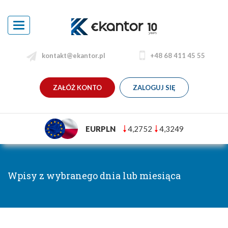
Toggle
navigation
kontakt@ekantor.pl
+48 68 411 45 55
ZAŁÓŻ KONTO
ZALOGUJ SIĘ
EURPLN
4,2752
4,3249
Wpisy z wybranego dnia lub miesiąca