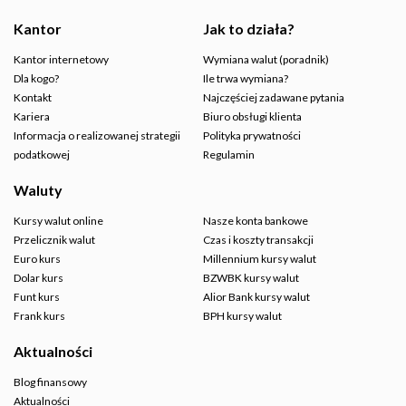
Kantor
Jak to działa?
Kantor internetowy
Wymiana walut (poradnik)
Dla kogo?
Ile trwa wymiana?
Kontakt
Najczęściej zadawane pytania
Kariera
Biuro obsługi klienta
Informacja o realizowanej strategii
Polityka prywatności
podatkowej
Regulamin
Waluty
Kursy walut online
Nasze konta bankowe
Przelicznik walut
Czas i koszty transakcji
Euro kurs
Millennium kursy walut
Dolar kurs
BZWBK kursy walut
Funt kurs
Alior Bank kursy walut
Frank kurs
BPH kursy walut
Aktualności
Blog finansowy
Aktualności