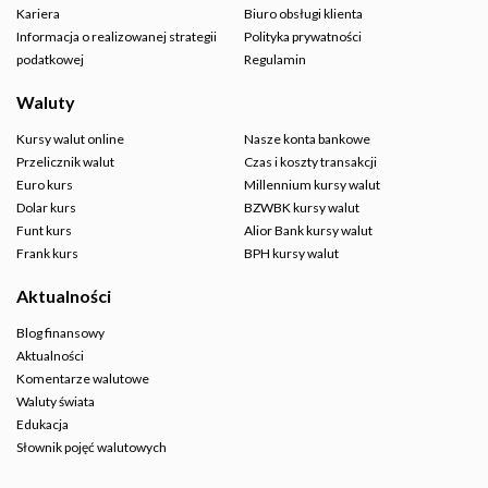
Kariera
Biuro obsługi klienta
Informacja o realizowanej strategii
Polityka prywatności
podatkowej
Regulamin
Waluty
Kursy walut online
Nasze konta bankowe
Przelicznik walut
Czas i koszty transakcji
Euro kurs
Millennium kursy walut
Dolar kurs
BZWBK kursy walut
Funt kurs
Alior Bank kursy walut
Frank kurs
BPH kursy walut
Aktualności
Blog finansowy
Aktualności
Komentarze walutowe
Waluty świata
Edukacja
Słownik pojęć walutowych