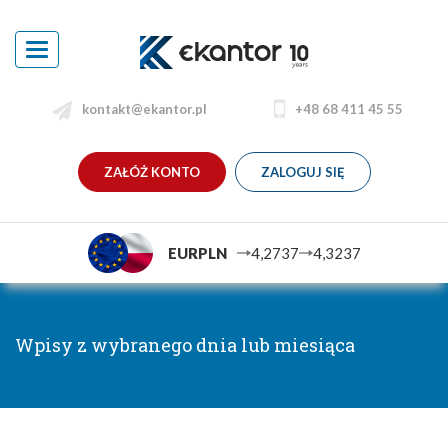
Toggle
navigation
kontakt@ekantor.pl
+48 68 411 45 55
ZAŁÓŻ KONTO
ZALOGUJ SIĘ
EURPLN
4,2737
4,3237
Wpisy z wybranego dnia lub miesiąca