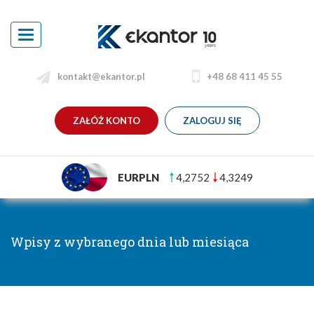
Toggle
navigation
kontakt@ekantor.pl
+48 68 411 45 55
ZAŁÓŻ KONTO
ZALOGUJ SIĘ
EURPLN
4,2752
4,3249
Wpisy z wybranego dnia lub miesiąca