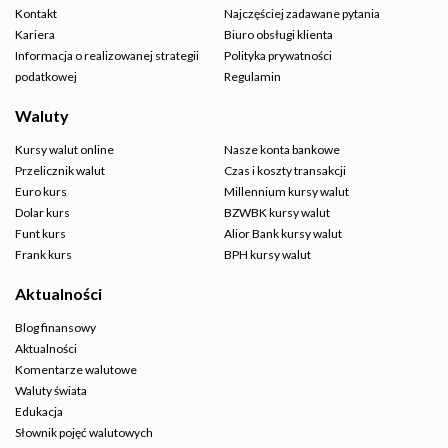
Kontakt
Najczęściej zadawane pytania
Kariera
Biuro obsługi klienta
Informacja o realizowanej strategii
Polityka prywatności
podatkowej
Regulamin
Waluty
Kursy walut online
Nasze konta bankowe
Przelicznik walut
Czas i koszty transakcji
Euro kurs
Millennium kursy walut
Dolar kurs
BZWBK kursy walut
Funt kurs
Alior Bank kursy walut
Frank kurs
BPH kursy walut
Aktualności
Blog finansowy
Aktualności
Komentarze walutowe
Waluty świata
Edukacja
Słownik pojęć walutowych