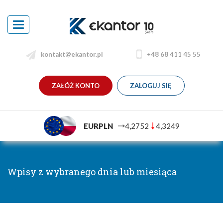
Toggle
navigation
kontakt@ekantor.pl
+48 68 411 45 55
ZAŁÓŻ KONTO
ZALOGUJ SIĘ
EURPLN
4,2752
4,3249
Wpisy z wybranego dnia lub miesiąca