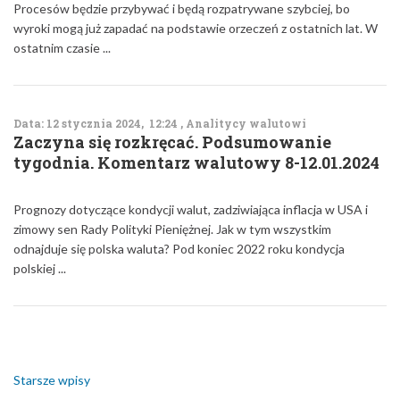
Procesów będzie przybywać i będą rozpatrywane szybciej, bo
wyroki mogą już zapadać na podstawie orzeczeń z ostatnich lat. W
ostatnim czasie ...
Data: 12 stycznia 2024, 12:24 , Analitycy walutowi
Zaczyna się rozkręcać. Podsumowanie
tygodnia. Komentarz walutowy 8-12.01.2024
Prognozy dotyczące kondycji walut, zadziwiająca inflacja w USA i
zimowy sen Rady Polityki Pieniężnej. Jak w tym wszystkim
odnajduje się polska waluta? Pod koniec 2022 roku kondycja
polskiej ...
Nawigacja
po
wpisach
Starsze wpisy