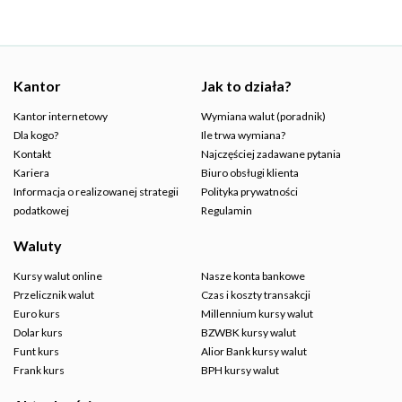
Kantor
Jak to działa?
Kantor internetowy
Wymiana walut (poradnik)
Dla kogo?
Ile trwa wymiana?
Kontakt
Najczęściej zadawane pytania
Kariera
Biuro obsługi klienta
Informacja o realizowanej strategii
Polityka prywatności
podatkowej
Regulamin
Waluty
Kursy walut online
Nasze konta bankowe
Przelicznik walut
Czas i koszty transakcji
Euro kurs
Millennium kursy walut
Dolar kurs
BZWBK kursy walut
Funt kurs
Alior Bank kursy walut
Frank kurs
BPH kursy walut