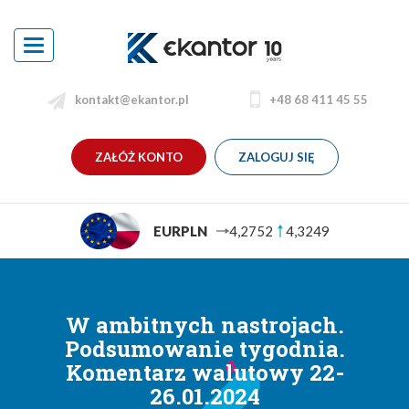
Toggle
navigation
kontakt@ekantor.pl
+48 68 411 45 55
ZAŁÓŻ KONTO
ZALOGUJ SIĘ
249
USDPLN
3,6906
3,7488
W ambitnych nastrojach.
Podsumowanie tygodnia.
Komentarz walutowy 22-
26.01.2024