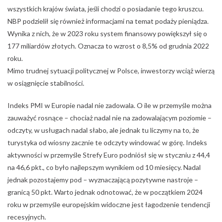
wszystkich krajów świata, jeśli chodzi o posiadanie tego kruszcu.
NBP podzielił się również informacjami na temat podaży pieniądza.
Wynika z nich, że w 2023 roku system finansowy powiększył się o
177 miliardów złotych. Oznacza to wzrost o 8,5% od grudnia 2022
roku.
Mimo trudnej sytuacji politycznej w Polsce, inwestorzy wciąż wierzą
w osiągnięcie stabilności.
Indeks PMI w Europie nadal nie zadowala. O ile w przemyśle można
zauważyć rosnące – chociaż nadal nie na zadowalającym poziomie –
odczyty, w usługach nadal słabo, ale jednak tu liczymy na to, że
turystyka od wiosny zacznie te odczyty windować w górę. Indeks
aktywności w przemyśle Strefy Euro podniósł się w styczniu z 44,4
na 46,6 pkt., co było najlepszym wynikiem od 10 miesięcy. Nadal
jednak pozostajemy pod – wyznaczającą pozytywne nastroje –
granicą 50 pkt. Warto jednak odnotować, że w początkiem 2024
roku w przemyśle europejskim widoczne jest łagodzenie tendencji
recesyjnych.