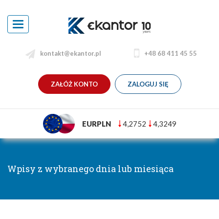
Toggle
navigation
kontakt@ekantor.pl
+48 68 411 45 55
ZAŁÓŻ KONTO
ZALOGUJ SIĘ
EURPLN
4,2752
4,3249
Wpisy z wybranego dnia lub miesiąca