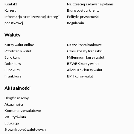
Kontakt
Najczęściej zadawane pytania
Kariera
Biuro obsługi klienta
Informacja o realizowanej strategii
Polityka prywatności
podatkowej
Regulamin
Waluty
Kursy walut online
Nasze konta bankowe
Przelicznik walut
Czas i koszty transakcji
Euro kurs
Millennium kursy walut
Dolar kurs
BZWBK kursy walut
Funt kurs
Alior Bank kursy walut
Frank kurs
BPH kursy walut
Aktualności
Blog finansowy
Aktualności
Komentarze walutowe
Waluty świata
Edukacja
Słownik pojęć walutowych