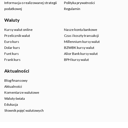
Informacja o realizowanej strategii
Polityka prywatności
podatkowej
Regulamin
Waluty
Kursy walut online
Nasze konta bankowe
Przelicznik walut
Czas i koszty transakcji
Euro kurs
Millennium kursy walut
Dolar kurs
BZWBK kursy walut
Funt kurs
Alior Bank kursy walut
Frank kurs
BPH kursy walut
Aktualności
Blog finansowy
Aktualności
Komentarze walutowe
Waluty świata
Edukacja
Słownik pojęć walutowych