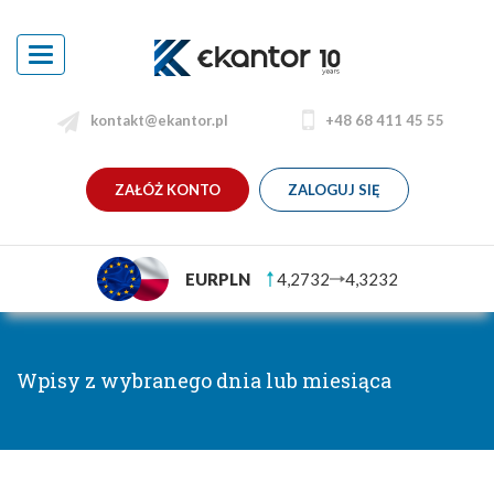
Toggle
navigation
kontakt@ekantor.pl
+48 68 411 45 55
ZAŁÓŻ KONTO
ZALOGUJ SIĘ
EURPLN
4,2732
4,3232
Wpisy z wybranego dnia lub miesiąca