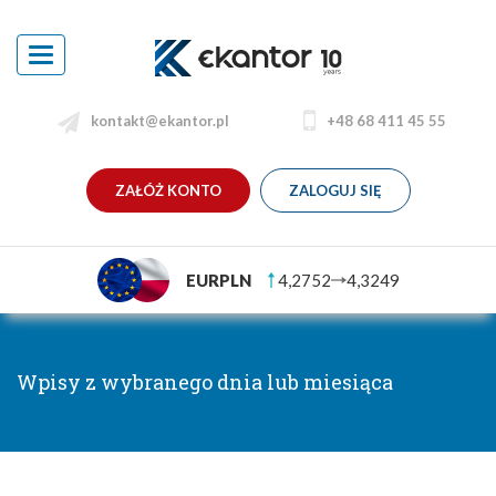
Toggle
navigation
kontakt@ekantor.pl
+48 68 411 45 55
ZAŁÓŻ KONTO
ZALOGUJ SIĘ
EURPLN
4,2752
4,3249
Wpisy z wybranego dnia lub miesiąca