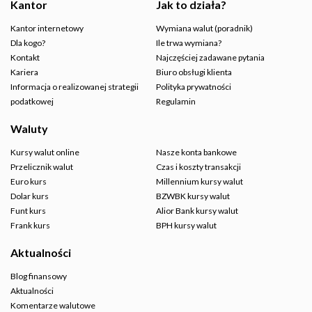
Kantor
Jak to działa?
Kantor internetowy
Wymiana walut (poradnik)
Dla kogo?
Ile trwa wymiana?
Kontakt
Najczęściej zadawane pytania
Kariera
Biuro obsługi klienta
Informacja o realizowanej strategii
Polityka prywatności
podatkowej
Regulamin
Waluty
Kursy walut online
Nasze konta bankowe
Przelicznik walut
Czas i koszty transakcji
Euro kurs
Millennium kursy walut
Dolar kurs
BZWBK kursy walut
Funt kurs
Alior Bank kursy walut
Frank kurs
BPH kursy walut
Aktualności
Blog finansowy
Aktualności
Komentarze walutowe