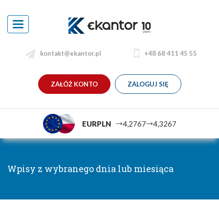
Toggle
navigation
kontakt@ekantor.pl
+48 68 411 45 55
ZAŁÓŻ KONTO
ZALOGUJ SIĘ
EURPLN
4,2767
4,3267
Wpisy z wybranego dnia lub miesiąca