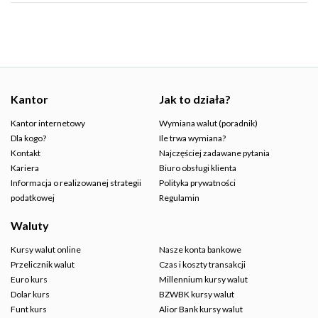
Kantor
Jak to działa?
Kantor internetowy
Wymiana walut (poradnik)
Dla kogo?
Ile trwa wymiana?
Kontakt
Najczęściej zadawane pytania
Kariera
Biuro obsługi klienta
Informacja o realizowanej strategii
Polityka prywatności
podatkowej
Regulamin
Waluty
Kursy walut online
Nasze konta bankowe
Przelicznik walut
Czas i koszty transakcji
Euro kurs
Millennium kursy walut
Dolar kurs
BZWBK kursy walut
Funt kurs
Alior Bank kursy walut