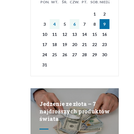
PON.
WT.
ŚR.
CZW.
PT.
SOB.
NIEDZ.
2
4
2
1
4
2
4
3
1
3
2
3
1
4
2
4
1
4
2
3
1
4
2
2
1
3
1
4
2
3
3
2
4
2
1
3
1
4
4
3
1
3
2
4
2
2
3
1
4
2
4
3
1
4
2
3
1
1
4
2
3
1
4
2
2
1
3
1
4
2
3
4
3
1
3
2
4
2
3
5
1
3
2
5
3
5
1
4
2
4
3
1
4
2
5
3
5
1
2
5
1
3
1
4
2
5
3
3
2
4
2
5
1
3
1
4
4
3
5
1
3
2
4
2
5
5
1
4
2
4
3
5
1
3
3
1
4
2
5
3
5
1
1
4
2
5
3
1
4
2
2
5
1
3
1
4
2
5
3
3
2
4
2
5
1
3
1
4
5
1
4
2
4
3
5
1
3
4
6
2
4
3
6
1
4
6
2
5
3
5
1
1
4
2
5
3
6
1
4
6
2
3
6
2
4
2
5
1
3
6
1
4
4
3
5
1
3
6
2
4
2
5
5
1
4
6
2
4
3
5
1
3
6
6
2
5
3
5
1
4
6
2
4
1
4
2
5
3
6
1
4
6
2
2
5
1
3
6
1
4
2
5
3
3
6
2
4
2
5
1
3
6
1
4
4
3
5
1
3
6
2
4
2
5
6
2
5
3
5
1
4
6
2
4
5
7
3
5
1
1
4
7
2
5
7
3
6
1
4
6
2
2
5
1
3
6
1
4
7
2
5
7
3
4
7
3
5
1
3
6
2
4
7
2
5
5
1
4
6
2
4
7
3
5
1
3
6
6
2
5
7
3
5
1
4
6
2
4
7
7
3
6
1
4
6
2
5
7
3
5
1
2
5
1
3
6
1
4
7
2
5
7
3
3
6
2
4
7
2
5
1
3
6
1
4
4
7
3
5
1
3
6
2
4
7
2
5
5
1
4
6
2
4
7
3
5
1
3
6
7
3
6
1
4
6
2
5
7
3
5
1
1
2
11
11
11
10
10
10
11
11
11
10
11
10
11
10
10
11
10
11
11
10
10
11
10
11
11
10
11
10
11
10
11
10
11
10
11
10
10
11
9
7
9
5
5
8
6
9
7
5
8
6
6
9
5
7
5
8
6
9
7
8
7
9
5
7
6
8
6
9
9
5
8
6
8
7
9
5
7
6
9
7
9
5
8
6
8
7
5
8
6
9
7
9
5
6
9
5
7
5
8
6
9
7
7
6
8
6
9
5
7
5
8
8
7
9
5
7
6
8
6
9
9
5
8
6
8
7
9
5
7
7
5
8
6
9
7
9
5
10
12
10
12
10
12
11
11
10
11
12
10
12
12
10
11
12
10
10
11
12
10
11
11
10
12
10
11
12
12
11
11
10
12
10
10
11
12
10
12
11
12
10
11
12
10
11
12
10
10
11
12
10
11
12
11
11
10
12
10
8
6
6
9
7
8
6
9
7
7
6
8
6
9
7
8
9
8
6
8
7
9
7
6
9
7
9
8
6
8
7
8
6
9
7
9
8
6
9
7
8
6
7
6
8
6
9
7
8
8
7
9
7
6
8
6
9
9
8
6
8
7
9
7
6
9
7
9
8
6
8
8
6
9
7
8
6
11
13
11
10
13
11
13
12
10
12
11
12
10
13
11
13
10
13
11
12
10
13
11
11
10
12
10
13
11
12
12
11
13
11
10
12
10
13
13
12
10
12
11
13
11
11
12
10
13
11
13
12
10
13
11
12
10
10
13
11
12
10
13
11
11
10
12
10
13
11
12
13
12
10
12
11
13
11
9
7
7
8
9
7
8
8
7
9
7
8
9
9
7
9
8
8
7
8
9
7
9
8
9
7
8
9
7
8
9
7
8
7
9
7
8
9
9
8
8
7
9
7
9
7
9
8
8
7
8
9
7
9
9
7
8
9
7
12
14
10
12
11
14
12
14
10
13
11
13
12
10
13
11
14
12
14
10
11
14
10
12
10
13
11
14
12
12
11
13
11
14
10
12
10
13
13
12
14
10
12
11
13
11
14
14
10
13
11
13
12
14
10
12
12
10
13
11
14
12
14
10
10
13
11
14
12
10
13
11
11
14
10
12
10
13
11
14
12
12
11
13
11
14
10
12
10
13
14
10
13
11
13
12
14
10
12
8
8
9
8
9
9
8
8
9
8
9
9
8
9
8
9
8
9
8
9
8
9
8
8
9
9
9
8
8
8
9
9
8
9
8
8
9
8
3
4
5
6
7
8
9
16
18
14
16
12
12
15
18
13
16
18
14
17
12
15
17
13
13
16
12
14
17
12
15
18
13
16
18
14
15
18
14
16
12
14
17
13
15
18
13
16
16
12
15
17
13
15
18
14
16
12
14
17
17
13
16
18
14
16
12
15
17
13
15
18
18
14
17
12
15
17
13
16
18
14
16
12
13
16
12
14
17
12
15
18
13
16
18
14
14
17
13
15
18
13
16
12
14
17
12
15
15
18
14
16
12
14
17
13
15
18
13
16
16
12
15
17
13
15
18
14
16
12
14
17
18
14
17
12
15
17
13
16
18
14
16
12
17
19
15
17
13
13
16
19
14
17
19
15
18
13
16
18
14
14
17
13
15
18
13
16
19
14
17
19
15
16
19
15
17
13
15
18
14
16
19
14
17
17
13
16
18
14
16
19
15
17
13
15
18
18
14
17
19
15
17
13
16
18
14
16
19
19
15
18
13
16
18
14
17
19
15
17
13
14
17
13
15
18
13
16
19
14
17
19
15
15
18
14
16
19
14
17
13
15
18
13
16
16
19
15
17
13
15
18
14
16
19
14
17
17
13
16
18
14
16
19
15
17
13
15
18
19
15
18
13
16
18
14
17
19
15
17
13
18
20
16
18
14
14
17
20
15
18
20
16
19
14
17
19
15
15
18
14
16
19
14
17
20
15
18
20
16
17
20
16
18
14
16
19
15
17
20
15
18
18
14
17
19
15
17
20
16
18
14
16
19
19
15
18
20
16
18
14
17
19
15
17
20
20
16
19
14
17
19
15
18
20
16
18
14
15
18
14
16
19
14
17
20
15
18
20
16
16
19
15
17
20
15
18
14
16
19
14
17
17
20
16
18
14
16
19
15
17
20
15
18
18
14
17
19
15
17
20
16
18
14
16
19
20
16
19
14
17
19
15
18
20
16
18
14
19
21
17
19
15
15
18
21
16
19
21
17
20
15
18
20
16
16
19
15
17
20
15
18
21
16
19
21
17
18
21
17
19
15
17
20
16
18
21
16
19
19
15
18
20
16
18
21
17
19
15
17
20
20
16
19
21
17
19
15
18
20
16
18
21
21
17
20
15
18
20
16
19
21
17
19
15
16
19
15
17
20
15
18
21
16
19
21
17
17
20
16
18
21
16
19
15
17
20
15
18
18
21
17
19
15
17
20
16
18
21
16
19
19
15
18
20
16
18
21
17
19
15
17
20
21
17
20
15
18
20
16
19
21
17
19
15
10
11
12
13
14
15
16
23
25
21
23
19
19
22
25
20
23
25
21
24
19
22
24
20
20
23
19
21
24
19
22
25
20
23
25
21
22
25
21
23
19
21
24
20
22
25
20
23
23
19
22
24
20
22
25
21
23
19
21
24
24
20
23
25
21
23
19
22
24
20
22
25
25
21
24
19
22
24
20
23
25
21
23
19
20
23
19
21
24
19
22
25
20
23
25
21
21
24
20
22
25
20
23
19
21
24
19
22
22
25
21
23
19
21
24
20
22
25
20
23
23
19
22
24
20
22
25
21
23
19
21
24
25
21
24
19
22
24
20
23
25
21
23
19
24
26
22
24
20
20
23
26
21
24
26
22
25
20
23
25
21
21
24
20
22
25
20
23
26
21
24
26
22
23
26
22
24
20
22
25
21
23
26
21
24
24
20
23
25
21
23
26
22
24
20
22
25
25
21
24
26
22
24
20
23
25
21
23
26
26
22
25
20
23
25
21
24
26
22
24
20
21
24
20
22
25
20
23
26
21
24
26
22
22
25
21
23
26
21
24
20
22
25
20
23
23
26
22
24
20
22
25
21
23
26
21
24
24
20
23
25
21
23
26
22
24
20
22
25
26
22
25
20
23
25
21
24
26
22
24
20
25
27
23
25
21
21
24
27
22
25
27
23
26
21
24
26
22
22
25
21
23
26
21
24
27
22
25
27
23
24
27
23
25
21
23
26
22
24
27
22
25
25
21
24
26
22
24
27
23
25
21
23
26
26
22
25
27
23
25
21
24
26
22
24
27
27
23
26
21
24
26
22
25
27
23
25
21
22
25
21
23
26
21
24
27
22
25
27
23
23
26
22
24
27
22
25
21
23
26
21
24
24
27
23
25
21
23
26
22
24
27
22
25
25
21
24
26
22
24
27
23
25
21
23
26
27
23
26
21
24
26
22
25
27
23
25
21
26
28
24
26
22
22
25
28
23
26
28
24
27
22
25
27
23
23
26
22
24
27
22
25
28
23
26
28
24
25
28
24
26
22
24
27
23
25
28
23
26
26
22
25
27
23
25
28
24
26
22
24
27
27
23
26
28
24
26
22
25
27
23
25
28
28
24
27
22
25
27
23
26
28
24
26
22
23
26
22
24
27
22
25
28
23
26
28
24
24
27
23
25
28
23
26
22
24
27
22
25
25
28
24
26
22
24
27
23
25
28
23
26
26
22
25
27
23
25
28
24
26
22
24
27
28
24
27
22
25
27
23
26
28
24
26
22
17
18
19
20
21
22
23
30
28
30
26
26
29
27
30
28
31
26
29
27
27
30
26
28
31
26
29
27
30
28
29
28
30
26
28
31
27
29
27
30
26
29
27
29
28
30
26
28
31
27
30
28
30
26
29
27
29
28
31
26
29
27
30
28
30
26
27
30
26
28
31
26
29
27
30
28
28
31
27
29
27
30
26
28
31
26
29
28
30
26
28
31
27
29
27
30
26
29
27
29
28
30
26
28
31
28
31
26
29
27
30
28
30
26
31
29
27
27
30
28
31
29
27
30
28
28
31
27
29
27
30
28
31
29
29
27
29
28
30
28
31
27
30
28
30
29
27
29
28
31
29
27
30
28
30
29
27
30
28
31
29
27
28
31
27
29
27
30
28
31
29
28
30
28
31
27
29
27
30
29
27
29
28
30
28
31
27
30
28
30
29
27
29
29
27
30
28
31
29
27
30
28
28
31
29
30
28
31
29
28
30
28
31
29
30
30
28
30
29
29
28
31
29
30
28
30
29
30
28
31
29
30
28
31
29
30
28
29
28
30
28
31
29
30
29
29
28
30
28
31
30
28
30
29
29
28
31
29
30
28
30
30
28
31
29
30
28
31
29
30
31
29
30
29
29
30
31
31
29
30
30
29
30
31
29
30
31
29
30
31
29
30
31
29
29
29
30
31
30
30
29
29
31
29
30
30
29
30
31
29
31
29
30
31
29
24
25
26
27
28
29
30
31
Jedzenie ze złota – 7
najdroższych produktów
świata