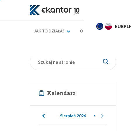
Wpisy z wybranego dnia lub 
USDCHF
0,7581
0,8581
EURPL
JAK TO DZIAŁA?
O NAS
KURSY WAL
Kalendarz
Sierpień 2026
▼