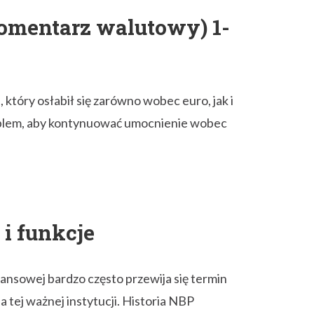
omentarz walutowy) 1-
 który osłabił się zarówno wobec euro, jak i
oblem, aby kontynuować umocnienie wobec
i funkcje
ansowej bardzo często przewija się termin
tej ważnej instytucji. Historia NBP