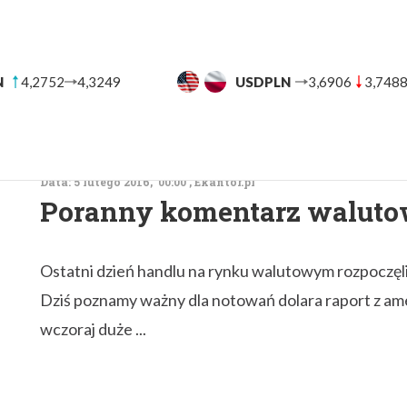
miesiąca
N
4,2752
4,3249
USDPLN
3,6906
3,748
UT
BANKI
BLOG FINANSOWY
POMOC
KON
Data: 5 lutego 2016, 00:00 , Ekantor.pl
Poranny komentarz walutow
Ostatni dzień handlu na rynku walutowym rozpoczę
Dziś poznamy ważny dla notowań dolara raport z am
wczoraj duże ...