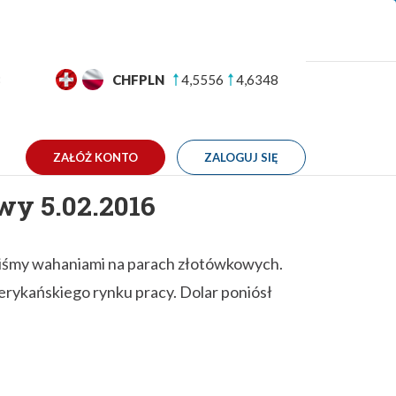
8
CHFPLN
4,5556
4,6348
TAKT
ZAŁÓŻ KONTO
ZALOGUJ SIĘ
y 5.02.2016
liśmy wahaniami na parach złotówkowych.
erykańskiego rynku pracy. Dolar poniósł