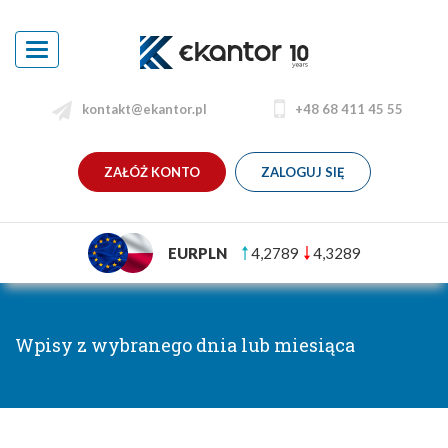
Toggle
navigation
kontakt@ekantor.pl
+48 68 411 45 55
ZAŁÓŻ KONTO
ZALOGUJ SIĘ
EURPLN
4,2789
4,3289
Wpisy z wybranego dnia lub miesiąca