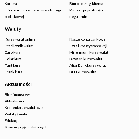
Kariera
Biuro obsługi klienta
Informacja o realizowanej strategii
Polityka prywatności
podatkowej
Regulamin
Waluty
Kursy walut online
Nasze konta bankowe
Przelicznik walut
Czas i koszty transakcji
Euro kurs
Millennium kursy walut
Dolar kurs
BZWBK kursy walut
Funt kurs
Alior Bank kursy walut
Frank kurs
BPH kursy walut
Aktualności
Blog finansowy
Aktualności
Komentarze walutowe
Waluty świata
Edukacja
Słownik pojęć walutowych