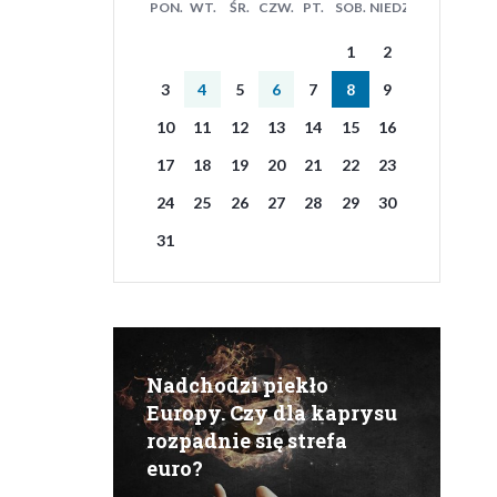
PON.
WT.
ŚR.
CZW.
PT.
SOB.
NIEDZ.
2
4
2
1
4
2
4
3
1
3
2
3
1
4
2
4
1
4
2
3
1
4
2
2
1
3
1
4
2
3
3
2
4
2
1
3
1
4
4
3
1
3
2
4
2
2
3
1
4
2
4
3
1
4
2
3
1
1
4
2
3
1
4
2
2
1
3
1
4
2
3
4
3
1
3
2
4
2
3
5
1
3
2
5
3
5
1
4
2
4
3
1
4
2
5
3
5
1
2
5
1
3
1
4
2
5
3
3
2
4
2
5
1
3
1
4
4
3
5
1
3
2
4
2
5
5
1
4
2
4
3
5
1
3
3
1
4
2
5
3
5
1
1
4
2
5
3
1
4
2
2
5
1
3
1
4
2
5
3
3
2
4
2
5
1
3
1
4
5
1
4
2
4
3
5
1
3
4
6
2
4
3
6
1
4
6
2
5
3
5
1
1
4
2
5
3
6
1
4
6
2
3
6
2
4
2
5
1
3
6
1
4
4
3
5
1
3
6
2
4
2
5
5
1
4
6
2
4
3
5
1
3
6
6
2
5
3
5
1
4
6
2
4
1
4
2
5
3
6
1
4
6
2
2
5
1
3
6
1
4
2
5
3
3
6
2
4
2
5
1
3
6
1
4
4
3
5
1
3
6
2
4
2
5
6
2
5
3
5
1
4
6
2
4
5
7
3
5
1
1
4
7
2
5
7
3
6
1
4
6
2
2
5
1
3
6
1
4
7
2
5
7
3
4
7
3
5
1
3
6
2
4
7
2
5
5
1
4
6
2
4
7
3
5
1
3
6
6
2
5
7
3
5
1
4
6
2
4
7
7
3
6
1
4
6
2
5
7
3
5
1
2
5
1
3
6
1
4
7
2
5
7
3
3
6
2
4
7
2
5
1
3
6
1
4
4
7
3
5
1
3
6
2
4
7
2
5
5
1
4
6
2
4
7
3
5
1
3
6
7
3
6
1
4
6
2
5
7
3
5
1
1
2
11
11
11
10
10
10
11
11
11
10
11
10
11
10
10
11
10
11
11
10
10
11
10
11
11
10
11
10
11
10
11
10
11
10
11
10
10
11
9
7
9
5
5
8
6
9
7
5
8
6
6
9
5
7
5
8
6
9
7
8
7
9
5
7
6
8
6
9
9
5
8
6
8
7
9
5
7
6
9
7
9
5
8
6
8
7
5
8
6
9
7
9
5
6
9
5
7
5
8
6
9
7
7
6
8
6
9
5
7
5
8
8
7
9
5
7
6
8
6
9
9
5
8
6
8
7
9
5
7
7
5
8
6
9
7
9
5
10
12
10
12
10
12
11
11
10
11
12
10
12
12
10
11
12
10
10
11
12
10
11
11
10
12
10
11
12
12
11
11
10
12
10
10
11
12
10
12
11
12
10
11
12
10
11
12
10
10
11
12
10
11
12
11
11
10
12
10
8
6
6
9
7
8
6
9
7
7
6
8
6
9
7
8
9
8
6
8
7
9
7
6
9
7
9
8
6
8
7
8
6
9
7
9
8
6
9
7
8
6
7
6
8
6
9
7
8
8
7
9
7
6
8
6
9
9
8
6
8
7
9
7
6
9
7
9
8
6
8
8
6
9
7
8
6
11
13
11
10
13
11
13
12
10
12
11
12
10
13
11
13
10
13
11
12
10
13
11
11
10
12
10
13
11
12
12
11
13
11
10
12
10
13
13
12
10
12
11
13
11
11
12
10
13
11
13
12
10
13
11
12
10
10
13
11
12
10
13
11
11
10
12
10
13
11
12
13
12
10
12
11
13
11
9
7
7
8
9
7
8
8
7
9
7
8
9
9
7
9
8
8
7
8
9
7
9
8
9
7
8
9
7
8
9
7
8
7
9
7
8
9
9
8
8
7
9
7
9
7
9
8
8
7
8
9
7
9
9
7
8
9
7
12
14
10
12
11
14
12
14
10
13
11
13
12
10
13
11
14
12
14
10
11
14
10
12
10
13
11
14
12
12
11
13
11
14
10
12
10
13
13
12
14
10
12
11
13
11
14
14
10
13
11
13
12
14
10
12
12
10
13
11
14
12
14
10
10
13
11
14
12
10
13
11
11
14
10
12
10
13
11
14
12
12
11
13
11
14
10
12
10
13
14
10
13
11
13
12
14
10
12
8
8
9
8
9
9
8
8
9
8
9
9
8
9
8
9
8
9
8
9
8
9
8
8
9
9
9
8
8
8
9
9
8
9
8
8
9
8
3
4
5
6
7
8
9
16
18
14
16
12
12
15
18
13
16
18
14
17
12
15
17
13
13
16
12
14
17
12
15
18
13
16
18
14
15
18
14
16
12
14
17
13
15
18
13
16
16
12
15
17
13
15
18
14
16
12
14
17
17
13
16
18
14
16
12
15
17
13
15
18
18
14
17
12
15
17
13
16
18
14
16
12
13
16
12
14
17
12
15
18
13
16
18
14
14
17
13
15
18
13
16
12
14
17
12
15
15
18
14
16
12
14
17
13
15
18
13
16
16
12
15
17
13
15
18
14
16
12
14
17
18
14
17
12
15
17
13
16
18
14
16
12
17
19
15
17
13
13
16
19
14
17
19
15
18
13
16
18
14
14
17
13
15
18
13
16
19
14
17
19
15
16
19
15
17
13
15
18
14
16
19
14
17
17
13
16
18
14
16
19
15
17
13
15
18
18
14
17
19
15
17
13
16
18
14
16
19
19
15
18
13
16
18
14
17
19
15
17
13
14
17
13
15
18
13
16
19
14
17
19
15
15
18
14
16
19
14
17
13
15
18
13
16
16
19
15
17
13
15
18
14
16
19
14
17
17
13
16
18
14
16
19
15
17
13
15
18
19
15
18
13
16
18
14
17
19
15
17
13
18
20
16
18
14
14
17
20
15
18
20
16
19
14
17
19
15
15
18
14
16
19
14
17
20
15
18
20
16
17
20
16
18
14
16
19
15
17
20
15
18
18
14
17
19
15
17
20
16
18
14
16
19
19
15
18
20
16
18
14
17
19
15
17
20
20
16
19
14
17
19
15
18
20
16
18
14
15
18
14
16
19
14
17
20
15
18
20
16
16
19
15
17
20
15
18
14
16
19
14
17
17
20
16
18
14
16
19
15
17
20
15
18
18
14
17
19
15
17
20
16
18
14
16
19
20
16
19
14
17
19
15
18
20
16
18
14
19
21
17
19
15
15
18
21
16
19
21
17
20
15
18
20
16
16
19
15
17
20
15
18
21
16
19
21
17
18
21
17
19
15
17
20
16
18
21
16
19
19
15
18
20
16
18
21
17
19
15
17
20
20
16
19
21
17
19
15
18
20
16
18
21
21
17
20
15
18
20
16
19
21
17
19
15
16
19
15
17
20
15
18
21
16
19
21
17
17
20
16
18
21
16
19
15
17
20
15
18
18
21
17
19
15
17
20
16
18
21
16
19
19
15
18
20
16
18
21
17
19
15
17
20
21
17
20
15
18
20
16
19
21
17
19
15
10
11
12
13
14
15
16
23
25
21
23
19
19
22
25
20
23
25
21
24
19
22
24
20
20
23
19
21
24
19
22
25
20
23
25
21
22
25
21
23
19
21
24
20
22
25
20
23
23
19
22
24
20
22
25
21
23
19
21
24
24
20
23
25
21
23
19
22
24
20
22
25
25
21
24
19
22
24
20
23
25
21
23
19
20
23
19
21
24
19
22
25
20
23
25
21
21
24
20
22
25
20
23
19
21
24
19
22
22
25
21
23
19
21
24
20
22
25
20
23
23
19
22
24
20
22
25
21
23
19
21
24
25
21
24
19
22
24
20
23
25
21
23
19
24
26
22
24
20
20
23
26
21
24
26
22
25
20
23
25
21
21
24
20
22
25
20
23
26
21
24
26
22
23
26
22
24
20
22
25
21
23
26
21
24
24
20
23
25
21
23
26
22
24
20
22
25
25
21
24
26
22
24
20
23
25
21
23
26
26
22
25
20
23
25
21
24
26
22
24
20
21
24
20
22
25
20
23
26
21
24
26
22
22
25
21
23
26
21
24
20
22
25
20
23
23
26
22
24
20
22
25
21
23
26
21
24
24
20
23
25
21
23
26
22
24
20
22
25
26
22
25
20
23
25
21
24
26
22
24
20
25
27
23
25
21
21
24
27
22
25
27
23
26
21
24
26
22
22
25
21
23
26
21
24
27
22
25
27
23
24
27
23
25
21
23
26
22
24
27
22
25
25
21
24
26
22
24
27
23
25
21
23
26
26
22
25
27
23
25
21
24
26
22
24
27
27
23
26
21
24
26
22
25
27
23
25
21
22
25
21
23
26
21
24
27
22
25
27
23
23
26
22
24
27
22
25
21
23
26
21
24
24
27
23
25
21
23
26
22
24
27
22
25
25
21
24
26
22
24
27
23
25
21
23
26
27
23
26
21
24
26
22
25
27
23
25
21
26
28
24
26
22
22
25
28
23
26
28
24
27
22
25
27
23
23
26
22
24
27
22
25
28
23
26
28
24
25
28
24
26
22
24
27
23
25
28
23
26
26
22
25
27
23
25
28
24
26
22
24
27
27
23
26
28
24
26
22
25
27
23
25
28
28
24
27
22
25
27
23
26
28
24
26
22
23
26
22
24
27
22
25
28
23
26
28
24
24
27
23
25
28
23
26
22
24
27
22
25
25
28
24
26
22
24
27
23
25
28
23
26
26
22
25
27
23
25
28
24
26
22
24
27
28
24
27
22
25
27
23
26
28
24
26
22
17
18
19
20
21
22
23
30
28
30
26
26
29
27
30
28
31
26
29
27
27
30
26
28
31
26
29
27
30
28
29
28
30
26
28
31
27
29
27
30
26
29
27
29
28
30
26
28
31
27
30
28
30
26
29
27
29
28
31
26
29
27
30
28
30
26
27
30
26
28
31
26
29
27
30
28
28
31
27
29
27
30
26
28
31
26
29
28
30
26
28
31
27
29
27
30
26
29
27
29
28
30
26
28
31
28
31
26
29
27
30
28
30
26
31
29
27
27
30
28
31
29
27
30
28
28
31
27
29
27
30
28
31
29
29
27
29
28
30
28
31
27
30
28
30
29
27
29
28
31
29
27
30
28
30
29
27
30
28
31
29
27
28
31
27
29
27
30
28
31
29
28
30
28
31
27
29
27
30
29
27
29
28
30
28
31
27
30
28
30
29
27
29
29
27
30
28
31
29
27
30
28
28
31
29
30
28
31
29
28
30
28
31
29
30
30
28
30
29
29
28
31
29
30
28
30
29
30
28
31
29
30
28
31
29
30
28
29
28
30
28
31
29
30
29
29
28
30
28
31
30
28
30
29
29
28
31
29
30
28
30
30
28
31
29
30
28
31
29
30
31
29
30
29
29
30
31
31
29
30
30
29
30
31
29
30
31
29
30
31
29
30
31
29
29
29
30
31
30
30
29
29
31
29
30
30
29
30
31
29
31
29
30
31
29
24
25
26
27
28
29
30
31
Nadchodzi piekło
Europy. Czy dla kaprysu
rozpadnie się strefa
euro?