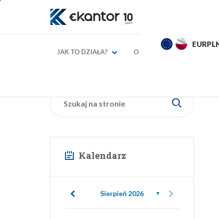
Wpisy z wybranego dnia lub 
USDCHF
0,7581
0,8581
EURPL
JAK TO DZIAŁA?
O NAS
KURSY WAL
Kalendarz
Sierpień 2026
▼