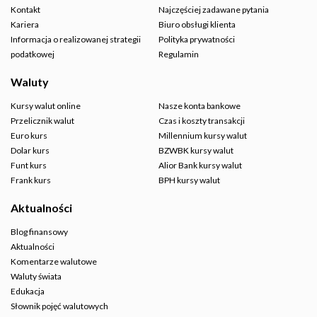
Kontakt
Najczęściej zadawane pytania
Kariera
Biuro obsługi klienta
Informacja o realizowanej strategii
Polityka prywatności
podatkowej
Regulamin
Waluty
Kursy walut online
Nasze konta bankowe
Przelicznik walut
Czas i koszty transakcji
Euro kurs
Millennium kursy walut
Dolar kurs
BZWBK kursy walut
Funt kurs
Alior Bank kursy walut
Frank kurs
BPH kursy walut
Aktualności
Blog finansowy
Aktualności
Komentarze walutowe
Waluty świata
Edukacja
Słownik pojęć walutowych