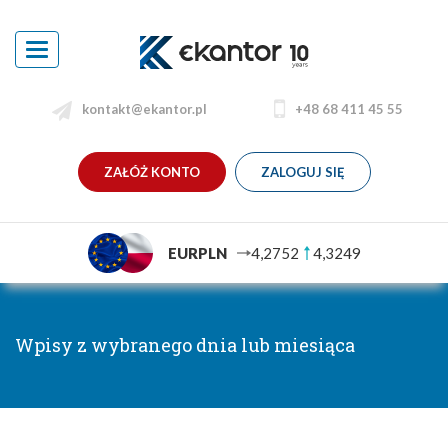
Toggle
navigation
kontakt@ekantor.pl
+48 68 411 45 55
ZAŁÓŻ KONTO
ZALOGUJ SIĘ
EURPLN
4,2752
4,3249
Wpisy z wybranego dnia lub miesiąca