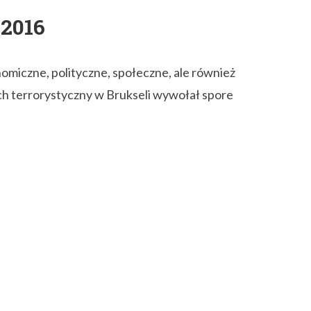
.2016
miczne, polityczne, społeczne, ale również
ach terrorystyczny w Brukseli wywołał spore