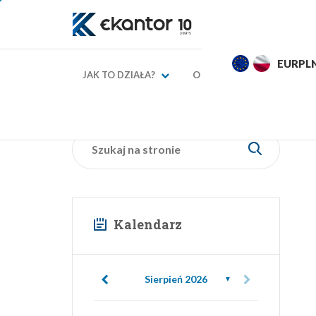
Wpisy z wybranego dnia lub 
USDCHF
0,7578
0,8578
EURPL
JAK TO DZIAŁA?
O NAS
KURSY WAL
Kalendarz
Sierpień 2026
▼