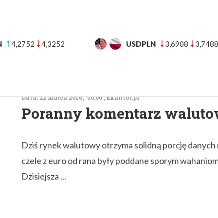
miesiąca
N
4,2752
4,3252
USDPLN
3,6908
3,748
UT
BANKI
BLOG FINANSOWY
POMOC
KON
Data: 22 marca 2016, 00:00 , Ekantor.pl
Poranny komentarz waluto
Dziś rynek walutowy otrzyma solidną porcję danyc
czele z euro od rana były poddane sporym wahaniom.
Dzisiejsza ...