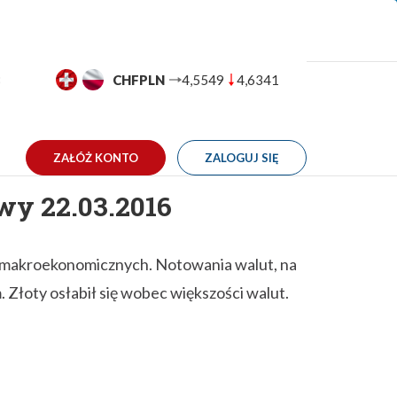
8
CHFPLN
4,5549
4,6341
TAKT
ZAŁÓŻ KONTO
ZALOGUJ SIĘ
wy 22.03.2016
h makroekonomicznych. Notowania walut, na
 Złoty osłabił się wobec większości walut.