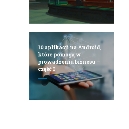
10 aplikacji na Android,
które pomogą w
prowadzeniu biznesu –
część I