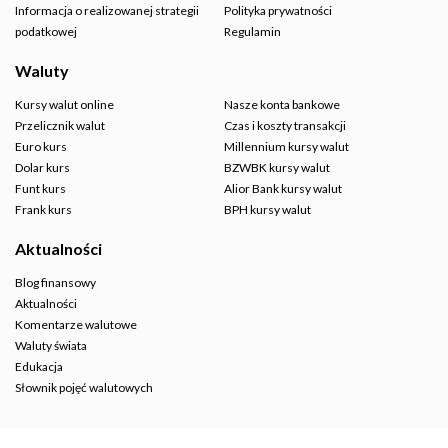
Informacja o realizowanej strategii
Polityka prywatności
podatkowej
Regulamin
Waluty
Kursy walut online
Nasze konta bankowe
Przelicznik walut
Czas i koszty transakcji
Euro kurs
Millennium kursy walut
Dolar kurs
BZWBK kursy walut
Funt kurs
Alior Bank kursy walut
Frank kurs
BPH kursy walut
Aktualności
Blog finansowy
Aktualności
Komentarze walutowe
Waluty świata
Edukacja
Słownik pojęć walutowych