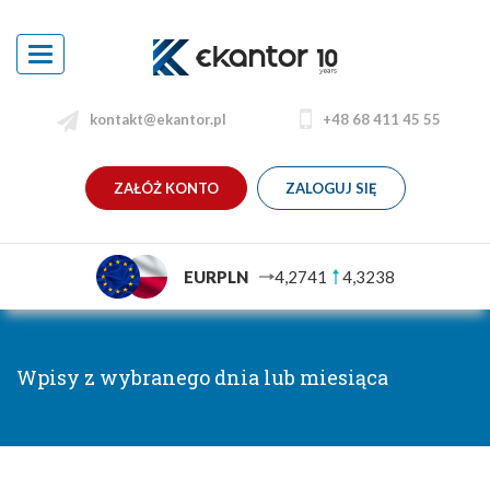
Toggle
navigation
kontakt@ekantor.pl
+48 68 411 45 55
ZAŁÓŻ KONTO
ZALOGUJ SIĘ
EURPLN
4,2741
4,3238
Wpisy z wybranego dnia lub miesiąca