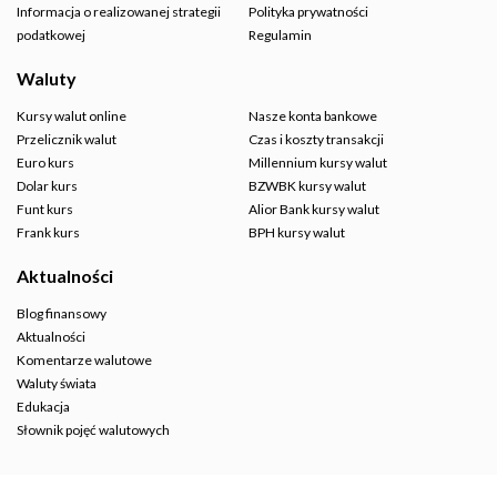
Informacja o realizowanej strategii
Polityka prywatności
podatkowej
Regulamin
Waluty
Kursy walut online
Nasze konta bankowe
Przelicznik walut
Czas i koszty transakcji
Euro kurs
Millennium kursy walut
Dolar kurs
BZWBK kursy walut
Funt kurs
Alior Bank kursy walut
Frank kurs
BPH kursy walut
Aktualności
Blog finansowy
Aktualności
Komentarze walutowe
Waluty świata
Edukacja
Słownik pojęć walutowych