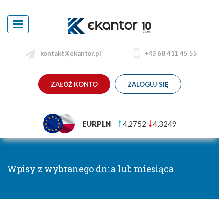
Toggle
navigation
kontakt@ekantor.pl
+48 68 411 45 55
ZAŁÓŻ KONTO
ZALOGUJ SIĘ
EURPLN
4,2752
4,3249
Wpisy z wybranego dnia lub miesiąca